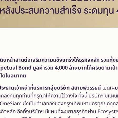
ินหน้าสานต่อเสริมความแข็งแกร่งให้ธุรกิจหลัก รวมทั้งข
etual Bond มูลค่ารวม 4,000 ล้านบาทได้ครบตามเป้าหม
ติบโตในอนาคต
ระธานเจ้าหน้าที่บริหารกลุ่มบริษัท สยามพิวรรธน์
เปิดเผยว
ลงทุนทุกท่านที่กรุณาให้ความไว้วางใจ ทั้งนี้ บริษัทฯ มีแ
ณ OneSiam ซึ่งเป็นทำเลทองของกรุงเทพมหานครทุกยุคทุกสมัย
รกิจหลัก อีกทั้งบริษัทฯ มีแผนที่จะขยายธุรกิจผ่าน Ecosys