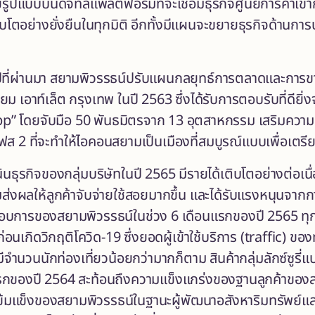
บบบนดิจิทัลแพลตฟอร์มที่จะเชื่อมธุรกิจศูนย์การค้าเข้ากั
โตอย่างยั่งยืนในทุกมิติ อีกทั้งมีแผนจะขยายธุรกิจด้านการบร
ีที่ผ่านมา สยามพิวรรธน์ปรับแผนกลยุทธ์การตลาดและการขา
่ยม เอาท์เล็ต กรุงเทพ ในปี 2563 ซึ่งได้รับการตอบรับที่ดีย
ดยจับมือ 50 พันธมิตรจาก 13 อุตสาหกรรม เสริมความแข็งแก
2 ที่จะทำให้ไอคอนสยามเป็นเมืองที่สมบูรณ์แบบเพื่อเตรียม
ธุรกิจของกลุ่มบริษัทในปี 2565 มีรายได้เติบโตอย่างต่อเน
ส่งผลให้ลูกค้าจับจ่ายใช้สอยมากขึ้น และได้รับแรงหนุนจาก
บการของสยามพิวรรธน์ในช่วง 6 เดือนแรกของปี 2565 ทุกศ
นเกิดวิกฤติโควิด-19 ซึ่งยอดผู้เข้าใช้บริการ (traffic) ของท
ีจำนวนนักท่องเที่ยวน้อยกว่ามากก็ตาม สินค้ากลุ่มลักซ์ซูรี่
แรกของปี 2564 สะท้อนถึงความแข็งแกร่งของฐานลูกค้าของสยา
ข้มแข็งของสยามพิวรรธน์ในฐานะผู้พัฒนาอสังหาริมทรัพย์และค