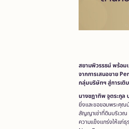
สยามพิวรรธน์ พร้อมเด
จากการเสนอขาย Perp
กลุ่มบริษัทฯ สู่การเ
นางชฎาทิพ จูตระกูล ป
ยิ่งและขอขอบพระคุณนัก
สัญญาเช่าที่ดินบริเว
ความแข็งแกร่งให้แก่ธุ