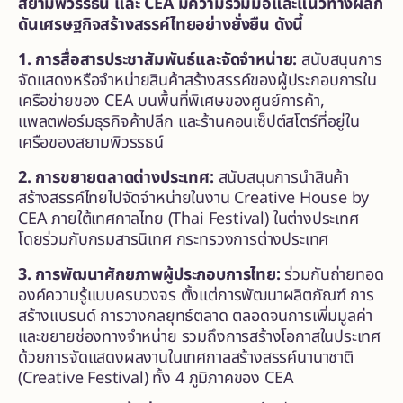
สยามพิวรรธน์ และ CEA มีความร่วมมือและแนวทางผลัก
ดันเศรษฐกิจสร้างสรรค์ไทยอย่างยั่งยืน ดังนี้
1. การสื่อสารประชาสัมพันธ์และจัดจำหน่าย:
สนับสนุนการ
จัดแสดงหรือจำหน่ายสินค้าสร้างสรรค์ของผู้ประกอบการใน
เครือข่ายของ CEA บนพื้นที่พิเศษของศูนย์การค้า,
แพลตฟอร์มธุรกิจค้าปลีก และร้านคอนเซ็ปต์สโตร์ที่อยู่ใน
เครือของสยามพิวรรธน์
2. การขยายตลาดต่างประเทศ:
สนับสนุนการนำสินค้า
สร้างสรรค์ไทยไปจัดจำหน่ายในงาน Creative House by
CEA ภายใต้เทศกาลไทย (Thai Festival) ในต่างประเทศ
โดยร่วมกับกรมสารนิเทศ กระทรวงการต่างประเทศ
3. การพัฒนาศักยภาพผู้ประกอบการไทย:
ร่วมกันถ่ายทอด
องค์ความรู้แบบครบวงจร ตั้งแต่การพัฒนาผลิตภัณฑ์ การ
สร้างแบรนด์ การวางกลยุทธ์ตลาด ตลอดจนการเพิ่มมูลค่า
และขยายช่องทางจำหน่าย รวมถึงการสร้างโอกาสในประเทศ
ด้วยการจัดแสดงผลงานในเทศกาลสร้างสรรค์นานาชาติ
(Creative Festival) ทั้ง 4 ภูมิภาคของ CEA