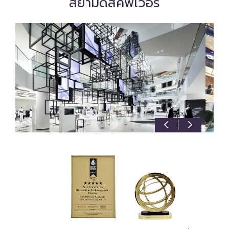
สยามดิสคัฟเวอรี่