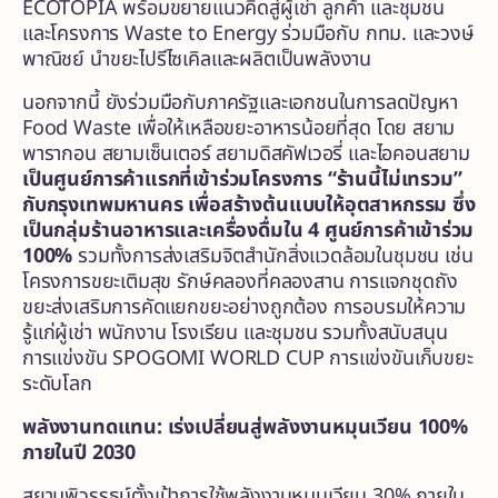
ECOTOPIA พร้อมขยายแนวคิดสู่ผู้เช่า ลูกค้า และชุมชน
และโครงการ Waste to Energy ร่วมมือกับ กทม. และวงษ์
พาณิชย์ นำขยะไปรีไซเคิลและผลิตเป็นพลังงาน
นอกจากนี้ ยังร่วมมือกับภาครัฐและเอกชนในการลดปัญหา
Food Waste เพื่อให้เหลือขยะอาหารน้อยที่สุด โดย สยาม
พารากอน สยามเซ็นเตอร์ สยามดิสคัฟเวอรี่ และไอคอนสยาม
เป็นศูนย์การค้าแรกที่เข้าร่วมโครงการ “ร้านนี้ไม่เทรวม”
กับกรุงเทพมหานคร
เพื่อสร้างต้นแบบให้อุตสาหกรรม
ซึ่ง
เป็นกลุ่มร้านอาหารและเครื่องดื่มใน
4 ศูนย์การค้าเข้าร่วม
100%
รวมทั้งการส่งเสริมจิตสำนักสิ่งแวดล้อมในชุมชน เช่น
โครงการขยะเติมสุข รักษ์คลองที่คลองสาน การแจกชุดถัง
ขยะส่งเสริมการคัดแยกขยะอย่างถูกต้อง การอบรมให้ความ
รู้แก่ผู้เช่า พนักงาน โรงเรียน และชุมชน รวมทั้งสนับสนุน
การแข่งขัน SPOGOMI WORLD CUP การแข่งขันเก็บขยะ
ระดับโลก
พลังงานทดแทน: เร่งเปลี่ยนสู่พลังงานหมุนเวียน
100%
ภายในปี 2030
สยามพิวรรธน์ตั้งเป้าการใช้พลังงานหมุนเวียน 30% ภายใน