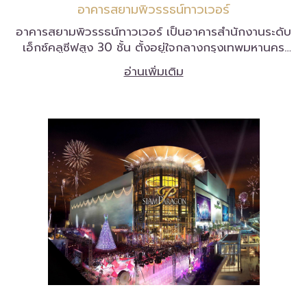
อาคารสยามพิวรรธน์ทาวเวอร์
อาคารสยามพิวรรธน์ทาวเวอร์ เป็นอาคารสำนักงานระดับ
เอ็กซ์คลูซีฟสูง 30 ชั้น ตั้งอยู่ใจกลางกรุงเทพมหานคร
เหนือศูนย์การค้าสยามดิสคัฟเวอรี่ เป็นอาคารสำนักงาน
อ่านเพิ่มเติม
เกรดเอที่โดดเด่นด้วยทำเลใจกลางย่านช้อปปิ้งชั้นแนวหน้า
และเชื่อมต่อกับรถไฟฟ้าบีทีเอสสองสาย