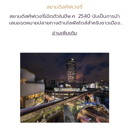
สยามดิสคัฟเวอรี่
สยามดิสคัฟเวอรี่เปิดตัวในปีพ.ศ. 2540 นับเป็นการนำ
เสนอจุดหมายปลายทางด้านไลฟ์สไตล์สำหรับชาวเมือง
แห่งแรกของกรุงเทพมหานคร โดยคอนเซ็ปต์ล้ำยุคไม่ซ้ำ
อ่านเพิ่มเติม
ใครด้วยร้านค้าที่หาที่ไหนไม่ได้ แหล่งบันเทิง และร้านความ
งามและแฟชั่นทันสมัยชื่อดัง