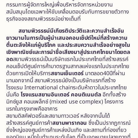
กรรมการผู้จัดการใหญ่เพื่อบริหารจัดการหน่วยงาน
สนับสนุนโดยเฉพาะให้ขับเคลื่อนตอบรับกับการขยายตัวทาง
ธุรกิจของสยามพิวรรธน์อย่างเต็มที่
สยามพิวรรธน์มีเกียรติประวัติและความสำเร็จอัน
ยาวนานในการเป็นผู้นำเสนอคอนเซ็ปต์ใหม่ที่สร้างความ
ตื่นตะลึงให้แก่ผู้บริโภค และประสบความสำเร็จอย่างสูงใน
เชิงพาณิชย์และการนำชื่อเสียงมาสู่ประเทศไทยมาโดยตล
อด
สยามพิวรรธน์เป็นบริษัทแรกในประเทศไทยที่สร้างสรรค์
คอนเซ็ปต์ศูนย์การค้ามาตรฐานสากลแห่งแรกในประเทศไทย
ด้วยการเปิดให้บริการ
สยามเซ็นเตอร์
มาตลอด40ปีที่ผ่าน
มานอกจากนี้ สยามพิวรรธน์ยังเป็นบริษัทแรกที่สร้าง
โรงแรม International chainระดับห้าดาวในประเทศไทย
นั่นคือ
โรงแรมสยามอินเตอร์ คอนติเนนตัล
อีกทั้งสร้าง
มิกซ์ยูส คอมเพล็กซ์ (mixed use complex) โครงการ
แรกในกรุงเทพคืออาคาร
สยามดิสคัฟเวอรี่และสยามทาวเวอร์ หลังจากนั้นได้
สร้างสรรค์ศูนย์การค้า
สยามพารากอน
ซึ่งเป็นปรากฏการณ์
ยิ่งใหญ่ของศูนย์การค้าแหล่งบันเทิง และสถานที่ท่องเที่ยว
ยอดนิยม หนึ่งในตำนานระดับโลก ที่เป็นจุดหมายปลายทางที่