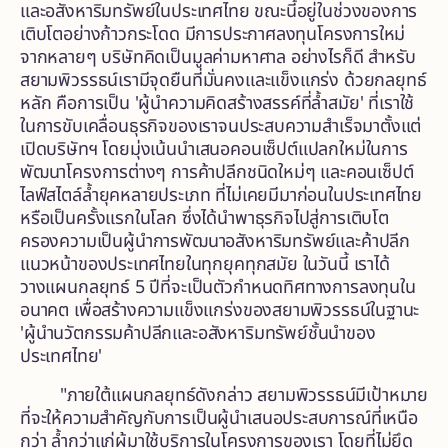
และอสังหาริมทรัพย์ในประเทศไทย ขณะนี้อยู่ในช่วงของการ
เติบโตอย่างก้าวกระโดด มีการประกาศลงทุนโครงการใหม่
จากหลายๆ บริษัทคิดเป็นมูลค่ามหาศาล อย่างไรก็ดี สำหรับ
สยามพิวรรธน์เรามีจุดยืนที่มั่นคงและแข็งแกร่ง ด้วยกลยุทธ์
หลัก คือการเป็น 'ผู้นำความคิดสร้างสรรค์ที่ล้ำสมัย' ที่เราใช้
ในการขับเคลื่อนธุรกิจของเราจนประสบความสำเร็จมาตั้งแต่
เปิดบริษัทฯ โดยมุ่งเน้นนำเสนอคอนเซ็ปต์แปลกใหม่ในการ
พัฒนาโครงการต่างๆ การค้าปลีกชนิดใหม่ๆ และคอนเซ็ปต์
ไลฟ์สไตล์ล้ำยุคหลายประเภท ที่ไม่เคยมีมาก่อนในประเทศไทย
หรือเป็นครั้งแรกในโลก ซึ่งได้นำพาธุรกิจไปสู่การเติบโต
ครองความเป็นผู้นำการพัฒนาอสังหาริมทรัพย์และค้าปลีก
แนวหน้าของประเทศไทยในทุกยุคทุกสมัย ในวันนี้ เราได้
วางแผนกลยุทธ์ 5 ปีที่จะเป็นตัวกำหนดทิศทางการลงทุนใน
อนาคต เพื่อสร้างความแข็งแกร่งของสยามพิวรรธน์ในฐานะ
'ผู้นำนวัตกรรมค้าปลีกและอสังหาริมทรัพย์ชั้นนำของ
ประเทศไทย'
"ภายใต้แผนกลยุทธ์ดังกล่าว สยามพิวรรธน์มีเป้าหมาย
ที่จะให้ความสำคัญกับการเป็นผู้นำเสนอประสบการณ์ที่เหนือ
กว่า ล้ำกว่าแก่ผู้มาใช้บริการในโครงการของเรา โดยที่ไม่ยึด