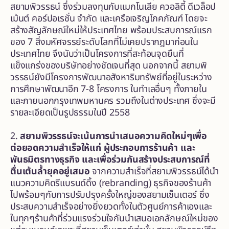
สยามพิวรรธน์ ซึ่งร่วมลงทุนกับแมกโนเลีย ควอลิตี้ ดีเวล็อป
เม้นต์ คอร์ปอเรชั่น จำกัด และเครือเจริญโภคภัณฑ์ โดยจะ
สร้างสัญลักษณ์ใหม่ให้ประเทศไทย พร้อมประสบการณ์แรก
ของ 7 สิ่งมหัศจรรย์ระดับโลกที่ไม่เคยปรากฎมาก่อนใน
ประเทศไทย จึงนับว่าเป็นโครงการที่สะท้อนจุดยืนที่
แข็งแกร่งของบริษัทอย่างชัดเจนที่สุด นอกจากนี้ สยามพิ
วรรธน์ยังมีโครงการพัฒนาอสังหาริมทรัพย์ที่อยู่ในระหว่าง
การศึกษาพัฒนาอีก 7-8 โครงการ ในทำเลอื่นๆ ทั้งภายใน
และภายนอกกรุงเทพมหานคร รวมถึงในต่างประเทศ ซึ่งจะมี
รายละเอียดเป็นรูปธรรมในปี 2558
2.
สยามพิวรรธน์จะเน้นการนำเสนอความคิดใหม่ๆเพื่อ
ต่อยอดความสำเร็จให้แก่ ผู้ประกอบการร้านค้า และ
พันธมิตรทางธุรกิจ และเพื่อร่วมกันสร้างประสบการณ์ที่
ตื่นเต้นล้ำยุคอยู่เสมอ
จากความสำเร็จที่สยามพิวรรธน์ได้นำ
แนวความคิดรีแบรนด์ดิ้ง (rebranding) ธุรกิจของร้านค้า
ไปพร้อมๆกับการปรับปรุงครั้งใหญ่ของสยามเซ็นเตอร์ ซึ่ง
ประสบความสำเร็จอย่างยิ่งยวดทั้งในตัวศูนย์การค้าเองและ
ในทุกๆร้านค้าที่ร่วมแรงร่วมใจกันนำเสนอเอกลักษณ์ใหม่ของ