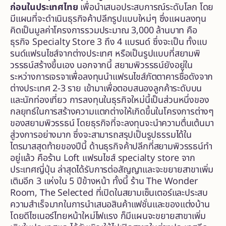
ก่อนในประเทศไทย
เพื่อนำเสนอประสบการณ์ระดับโลก โดย
มีแผนที่จะดำเนินธุรกิจค้าปลีกรูปแบบใหม่ๆ ซึ่งแผนลงทุน
คิดเป็นมูลค่าโครงการรวมประมาณ 3,000 ล้านบาท คือ
ธุรกิจ Specialty Store 3 ถึง 4 แบรนด์ ซึ่งจะเป็น ทั้งแบ
รนด์แฟรนไชส์จากต่างประเทศ หรือเป็นรูปแบบที่สยามพิ
วรรธน์สร้างขึ้นเอง นอกจากนี้ สยามพิวรรธน์ยังอยู่ใน
ระหว่างการเจรจาเพื่อลงทุนนำแฟรนไชส์ภัตตาคารชื่อดังจาก
ต่างประเทศ 2-3 ราย เข้ามาเพื่อตอบสนองลูกค้าระดับบน
และนักท่องเที่ยว การลงทุนในธุรกิจใหม่นี้เป็นส่วนหนึ่งของ
กลยุทธ์ในการสร้างความแตกต่างให้เกิดขึ้นในโครงการต่างๆ
ของสยามพิวรรธน์ โดยธุรกิจที่จะลงทุนจะนำความตื่นเต้นมา
สู่วงการอย่างมาก ซึ่งจะสามารถสรุปเป็นรูปธรรมได้ใน
ไตรมาสสุดท้ายของปีนี้ ด้านธุรกิจค้าปลีกที่สยามพิวรรธน์ทำ
อยู่แล้ว คือร้าน Loft แฟรนไชส์ specialty store จาก
ประเทศญี่ปุ่น ล่าสุดได้รับการต่อสัญญาและจะขยายสาขาเพิ่ม
เติมอีก 3 แห่งใน 5 ปีข้างหน้า ทั้งนี้ ร้าน The Wonder
Room, The Selected ที่เปิดในสยามเซ็นเตอร์และประสบ
ความสำเร็จมากในการนำเสนอสินค้าแฟชั่นและของแต่งบ้าน
โดยดีไซเนอร์ไทยหน้าใหม่ไฟแรง ก็มีแผนจะขยายสาขาเพิ่ม