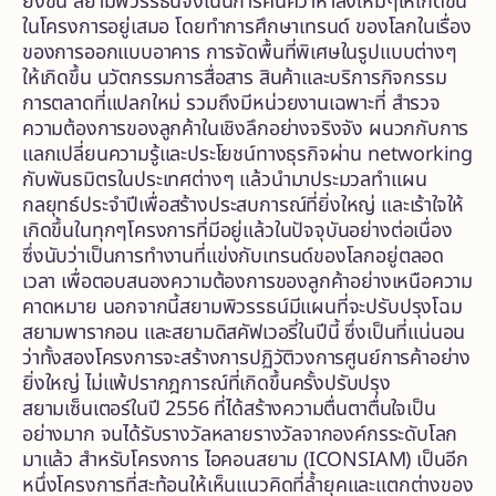
ยิ่งขึ้น สยามพิวรรธน์จึงเน้นการค้นคว้าหาสิ่งใหม่ๆให้เกิดขึ้น
ในโครงการอยู่เสมอ โดยทำการศึกษาเทรนด์ ของโลกในเรื่อง
ของการออกแบบอาคาร การจัดพื้นที่พิเศษในรูปแบบต่างๆ
ให้เกิดขึ้น นวัตกรรมการสื่อสาร สินค้าและบริการกิจกรรม
การตลาดที่แปลกใหม่ รวมถึงมีหน่วยงานเฉพาะที่ สำรวจ
ความต้องการของลูกค้าในเชิงลึกอย่างจริงจัง ผนวกกับการ
แลกเปลี่ยนความรู้และประโยชน์ทางธุรกิจผ่าน networking
กับพันธมิตรในประเทศต่างๆ แล้วนำมาประมวลทำแผน
กลยุทธ์ประจำปีเพื่อสร้างประสบการณ์ที่ยิ่งใหญ่ และเร้าใจให้
เกิดขึ้นในทุกๆโครงการที่มีอยู่แล้วในปัจจุบันอย่างต่อเนื่อง
ซึ่งนับว่าเป็นการทำงานที่แข่งกับเทรนด์ของโลกอยู่ตลอด
เวลา เพื่อตอบสนองความต้องการของลูกค้าอย่างเหนือความ
คาดหมาย นอกจากนี้สยามพิวรรธน์มีแผนที่จะปรับปรุงโฉม
สยามพารากอน และสยามดิสคัฟเวอรี่ในปีนี้ ซึ่งเป็นที่แน่นอน
ว่าทั้งสองโครงการจะสร้างการปฏิวัติวงการศูนย์การค้าอย่าง
ยิ่งใหญ่ ไม่แพ้ปรากฎการณ์ที่เกิดขึ้นครั้งปรับปรุง
สยามเซ็นเตอร์ในปี 2556 ที่ได้สร้างความตื่นตาตื่นใจเป็น
อย่างมาก จนได้รับรางวัลหลายรางวัลจากองค์กรระดับโลก
มาแล้ว สำหรับโครงการ ไอคอนสยาม (ICONSIAM) เป็นอีก
หนึ่งโครงการที่สะท้อนให้เห็นแนวคิดที่ล้ำยุคและแตกต่างของ