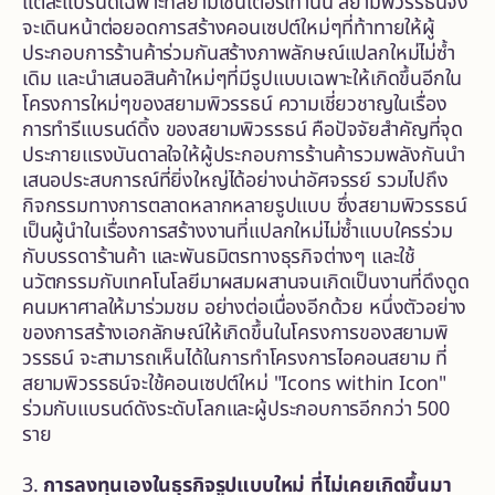
แต่ละแบรนด์เฉพาะที่สยามเซ็นเตอร์เท่านั้น สยามพิวรรธน์จึง
จะเดินหน้าต่อยอดการสร้างคอนเซปต์ใหม่ๆที่ท้าทายให้ผู้
ประกอบการร้านค้าร่วมกันสร้างภาพลักษณ์แปลกใหม่ไม่ซ้ำ
เดิม และนำเสนอสินค้าใหม่ๆที่มีรูปแบบเฉพาะให้เกิดขึ้นอีกใน
โครงการใหม่ๆของสยามพิวรรธน์ ความเชี่ยวชาญในเรื่อง
การทำรีแบรนด์ดิ้ง ของสยามพิวรรธน์ คือปัจจัยสำคัญที่จุด
ประกายแรงบันดาลใจให้ผู้ประกอบการร้านค้ารวมพลังกันนำ
เสนอประสบการณ์ที่ยิ่งใหญ่ได้อย่างน่าอัศจรรย์ รวมไปถึง
กิจกรรมทางการตลาดหลากหลายรูปแบบ ซึ่งสยามพิวรรธน์
เป็นผู้นำในเรื่องการสร้างงานที่แปลกใหม่ไม่ซ้ำแบบใครร่วม
กับบรรดาร้านค้า และพันธมิตรทางธุรกิจต่างๆ และใช้
นวัตกรรมกับเทคโนโลยีมาผสมผสานจนเกิดเป็นงานที่ดึงดูด
คนมหาศาลให้มาร่วมชม อย่างต่อเนื่องอีกด้วย หนึ่งตัวอย่าง
ของการสร้างเอกลักษณ์ให้เกิดขึ้นในโครงการของสยามพิ
วรรธน์ จะสามารถเห็นได้ในการทำโครงการไอคอนสยาม ที่
สยามพิวรรธน์จะใช้คอนเซปต์ใหม่ "Icons within Icon"
ร่วมกับแบรนด์ดังระดับโลกและผู้ประกอบการอีกกว่า 500
ราย
3.
การลงทุนเองในธุรกิจรูปแบบใหม่ ที่ไม่เคยเกิดขึ้นมา