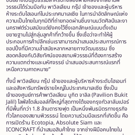
ขึ้นอย่างเป็นรูปธรรมสำหรับทั้งสองฝ่ายหลังจากสยามพิ
วรรธน์ได้ร่วมมือกับ พาวิลเลียน กรุ๊ป เจ้าของและผู้บริหาร
ห้างระดับไฮเอนท์ในประเทศมาเลเซีย ในการนำอัตลักษณ์แห่ง
ความเป็นไทยในทุกมิติที่ถ่ายทอดผ่านชิ้นงานนวัตศิลป์และงา
นคราฟต์ร่วมสมัยแต่ยังคงไว้ซึ่งเอกลักษณ์แบบดั้งเดิม
ขยายฐานไปสู่กลุ่มลูกค้าที่กว้างขึ้น ซึ่งเชื่อว่าจะทำให้ผู้
ประกอบการค้าปลีกเช่นเราสามารถนำเสนอประสบการณ์การ
ชอปปิ้งที่มีความล้ำสมัยหลากหลายทางวัฒนธรรม ซึ่ง
สอดคล้องกับวิสัยทัศน์ของสยามพิวรรธน์ที่ต้องการสร้าง
ความแตกต่างและมหัศจรรย์ นำเสนอประสบการณ์แรกที่
เหนือความคาดหมาย”
ทั้งนี้ พาวิลเลียน กรุ๊ป เจ้าของและผู้บริหารห้างระดับไฮเอนท์
และอสังหาริมทรัพย์รายใหญ่ในประเทศมาเลเซีย ซึ่งเป็น
เจ้าของศูนย์การค้าพาวิลเลียน บูกิต จาลิล (Pavilion Bukit
Jalil) ไลฟ์สไตล์มอลล์ที่ใหญ่ที่สุดทางใต้ของกรุงกัวลาลัมเปอร์
ที่มีพื้นที่กว่า 1.8 ล้านตารางฟุต เป็นหนึ่งพันธมิตรทางธุรกิจ
ทั่วโลกของสยามพิวรรธน์ โดยความร่วมมือแรกที่เกิดขึ้น คือ
การเปิดร้าน Ecotopia, Absolute Siam และ
ICONCRAFT ที่นำเสนอสินค้าไทย จากช่างฝีมือคนไทยใน