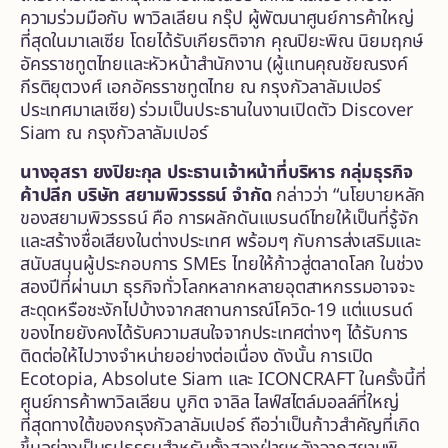
ความร่วมมือกับ พาวิลเลียน กรุ๊ป ผู้พัฒนาศูนย์การค้าใหญ่
ที่สุดในมาเลเซีย โดยได้รับเกียรติจาก คุณปิยะพิณ นิยมฤกษ์
อัครราชทูตไทยและหัวหน้าสำนักงาน (ผู้แทนคุณชัยณรงค์
กีรติยุตวงศ์ เอกอัครราชทูตไทย ณ กรุงกัวลาลัมเปอร์
ประเทศมาเลเซีย) ร่วมเป็นประธานในงานเปิดตัว Discover
Siam ณ กรุงกัวลาลัมเปอร์
นางอุสรา ยงปิยะกุล ประธานเจ้าหน้าที่บริหาร กลุ่มธุรกิจ
ค้าปลีก บริษัท สยามพิวรรธน์ จำกัด
กล่าวว่า “นโยบายหลัก
ของสยามพิวรรธน์ คือ การผลักดันแบรนด์ไทยให้เป็นที่รู้จัก
และสร้างชื่อเสียงในต่างประเทศ พร้อมๆ กับการส่งเสริมและ
สนับสนุนผู้ประกอบการ SMEs ไทยให้ก้าวสู่ตลาดโลก ในช่วง
สองปีที่ผ่านมา ธุรกิจทั่วโลกหลากหลายอุตสาหกรรมอาจจะ
สะดุดหรือชะงักไปบ้างจากสถานการณ์โควิด-19 แต่แบรนด์
ของไทยยังคงได้รับความสนใจจากประเทศต่างๆ ได้รับการ
ติดต่อให้ไปวางจำหน่ายอย่างต่อเนื่อง ดังนั้น การเปิด
Ecotopia, Absolute Siam และ ICONCRAFT ในครั้งนี้ที่
ศูนย์การค้าพาวิลเลียน บูกิต จาลิล ไลฟ์สไตล์มอลล์ที่ใหญ่
ที่สุดทางใต้ของกรุงกัวลาลัมเปอร์ ถือว่าเป็นก้าวสำคัญที่เกิด