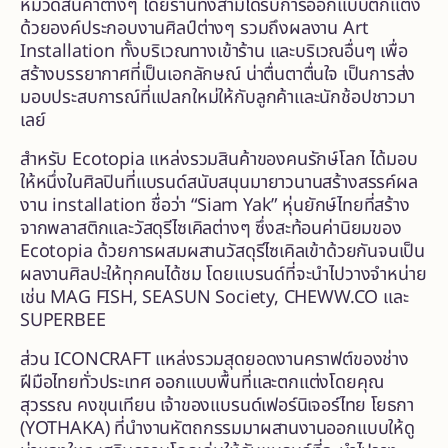
หมวดสินค้าต่างๆ โดยร้านทั้งสามได้รับการออกแบบตกแต่ง
ด้วยองค์ประกอบงานศิลป์ต่างๆ รวมถึงผลงาน Art
Installation ทั้งบริเวณทางเข้าร้าน และบริเวณอื่นๆ เพื่อ
สร้างบรรยากาศที่เป็นเอกลักษณ์ น่าตื่นตาตื่นใจ เป็นการส่ง
มอบประสบการณ์ที่แปลกใหม่ให้กับลูกค้าและนักช้อปชาวมา
เลย์
สำหรับ Ecotopia แหล่งรวมสินค้าของคนรักษ์โลก ได้มอบ
ให้หนึ่งในศิลปินที่แบรนด์สนับสนุนมายาวนานสร้างสรรค์ผล
งาน installation ชื่อว่า “Siam Yak” หุ่นยักษ์ไทยที่สร้าง
จากพลาสติกและวัสดุรีไซเคิลต่างๆ ซึ่งสะท้อนค่านิยมของ
Ecotopia ด้วยการผสมผสานวัสดุรีไซเคิลเข้าด้วยกันจนเป็น
ผลงานศิลปะให้ทุกคนได้ชม โดยแบรนด์ที่จะนำไปวางจำหน่าย
เช่น MAG FISH, SEASUN Society, CHEWW.CO และ
SUPERBEE
ส่วน ICONCRAFT แหล่งรวมสุดยอดงานคราฟต์ของช่าง
ฝีมือไทยทั่วประเทศ ออกแบบพื้นที่และตกแต่งโดยคุณ
สุวรรณ คงขุนเทียน เจ้าของแบรนด์เฟอร์นิเจอร์ไทย โยธกา
(YOTHAKA) ที่นำงานหัตถกรรมมาผสานงานออกแบบให้ดู