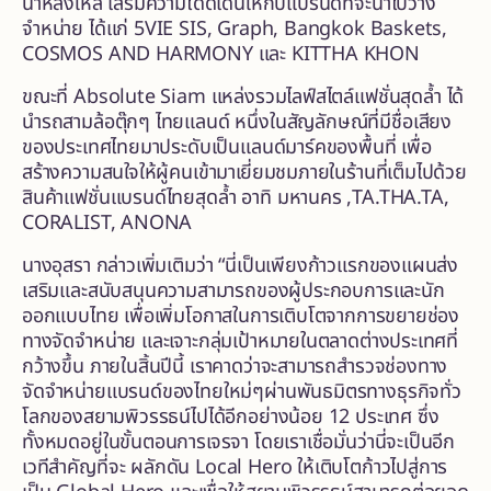
น่าหลงใหล เสริมความโดดเด่นให้กับแบรนด์ที่จะนำไปวาง
จำหน่าย ได้แก่ 5VIE SIS, Graph, Bangkok Baskets,
COSMOS AND HARMONY และ KITTHA KHON
ขณะที่ Absolute Siam แหล่งรวมไลฟ์สไตล์แฟชั่นสุดล้ำ ได้
นำรถสามล้อตุ๊กๆ ไทยแลนด์ หนึ่งในสัญลักษณ์ที่มีชื่อเสียง
ของประเทศไทยมาประดับเป็นแลนด์มาร์คของพื้นที่ เพื่อ
สร้างความสนใจให้ผู้คนเข้ามาเยี่ยมชมภายในร้านที่เต็มไปด้วย
สินค้าแฟชั่นแบรนด์ไทยสุดล้ำ อาทิ มหานคร ,TA.THA.TA,
CORALIST, ANONA
นางอุสรา กล่าวเพิ่มเติมว่า “นี่เป็นเพียงก้าวแรกของแผนส่ง
เสริมและสนับสนุนความสามารถของผู้ประกอบการและนัก
ออกแบบไทย เพื่อเพิ่มโอกาสในการเติบโตจากการขยายช่อง
ทางจัดจำหน่าย และเจาะกลุ่มเป้าหมายในตลาดต่างประเทศที่
กว้างขึ้น ภายในสิ้นปีนี้ เราคาดว่าจะสามารถสำรวจช่องทาง
จัดจำหน่ายแบรนด์ของไทยใหม่ๆผ่านพันธมิตรทางธุรกิจทั่ว
โลกของสยามพิวรรธน์ไปได้อีกอย่างน้อย 12 ประเทศ ซึ่ง
ทั้งหมดอยู่ในขั้นตอนการเจรจา โดยเราเชื่อมั่นว่านี่จะเป็นอีก
เวทีสำคัญที่จะ ผลักดัน Local Hero ให้เติบโตก้าวไปสู่การ