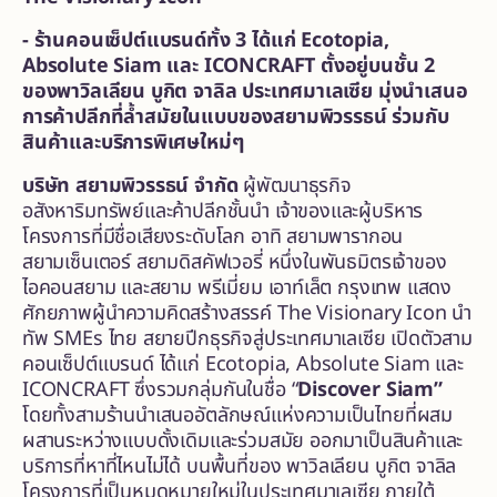
-
ร้านคอนเซ็ปต์แบรนด์ทั้ง
3 ได้แก่ Ecotopia,
Absolute Siam และ ICONCRAFT ตั้งอยู่บนชั้น 2
ของพาวิลเลียน บูกิต จาลิล ประเทศมาเลเซีย มุ่งนำเสนอ
การค้าปลีกที่ล้ำสมัยในแบบของสยามพิวรรธน์ ร่วมกับ
สินค้าและบริการพิเศษใหม่ๆ
บริษัท สยามพิวรรธน์ จำกัด
ผู้พัฒนาธุรกิจ
อสังหาริมทรัพย์และค้าปลีกชั้นนำ เจ้าของและผู้บริหาร
โครงการที่มีชื่อเสียงระดับโลก อาทิ สยามพารากอน
สยามเซ็นเตอร์ สยามดิสคัฟเวอรี่ หนึ่งในพันธมิตรเจ้าของ
ไอคอนสยาม และสยาม พรีเมี่ยม เอาท์เล็ต กรุงเทพ แสดง
ศักยภาพผู้นำความคิดสร้างสรรค์ The Visionary Icon นำ
ทัพ SMEs ไทย สยายปีกธุรกิจสู่ประเทศมาเลเซีย เปิดตัวสาม
คอนเซ็ปต์แบรนด์ ได้แก่ Ecotopia, Absolute Siam และ
ICONCRAFT ซึ่งรวมกลุ่มกันในชื่อ “
Discover Siam”
โดยทั้งสามร้านนำเสนออัตลักษณ์แห่งความเป็นไทยที่ผสม
ผสานระหว่างแบบดั้งเดิมและร่วมสมัย ออกมาเป็นสินค้าและ
บริการที่หาที่ไหนไม่ได้ บนพื้นที่ของ พาวิลเลียน บูกิต จาลิล
โครงการที่เป็นหมุดหมายใหม่ในประเทศมาเลเซีย ภายใต้