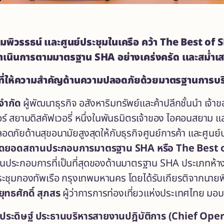
ามพิวรรธน์ และศูนย์ประชุมในเครือ คว้า
The Best of S
ดำเนินการตามมาตรฐาน
SHA อย่างเคร่งครัด และสม่ำเ
รที่ให้ความสำคัญด้านความปลอดภัยด้วยมาตรฐานการบริกา
จำกัด
ผู้พัฒนาธุรกิจ อสังหาริมทรัพย์และค้าปลีกชั้นนำ เจ้าข
 สยามดิสคัฟเวอรี่ หนึ่งในพันธมิตรเจ้าของ ไอคอนสยาม และ
ภัยด้านสุขอนามัยสูงสุดให้กับธุรกิจศูนย์การค้า และศูนย
สุดยอดสถานประกอบการมาตรฐาน SHA หรือ
The Best
นประกอบการที่เป็นที่สุดของด้านมาตรฐาน SHA
ประเภทห้าง
ะชุมกองทัพเรือ กรุงเทพมหานคร โดยได้รับเกียรติจากนายพ
ุทธศักดิ์ สุภสร
ผู้ว่าการการท่องเที่ยวแห่งประเทศไทย มอบ
ประดิษฐ์ ประธานบริหารสายงานปฎิบัติการ (
Chief Opera