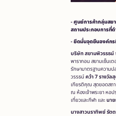
-
ศูนย์การค้ากลุ่มสย
สถานประกอบการที่
-
ยึดมั่นจุดยืนองค์ก
บริษัท สยามพิวรรธน์ 
พารากอน สยามเซ็นเตอร์
รักษามาตรฐานความปลอด
วรรธน์
คว้า
7 รางวัล
เกียรติคุณ สุดยอดสถา
ณ ห้องเจ้าพระยา หอปร
เที่ยวและกีฬา และ
นายย
นางสาวนราทิพย์ รัตต