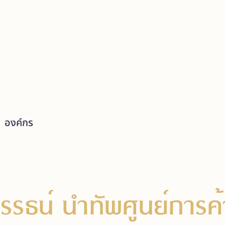
องค์กร
รธน์ นำทัพศูนย์การค้