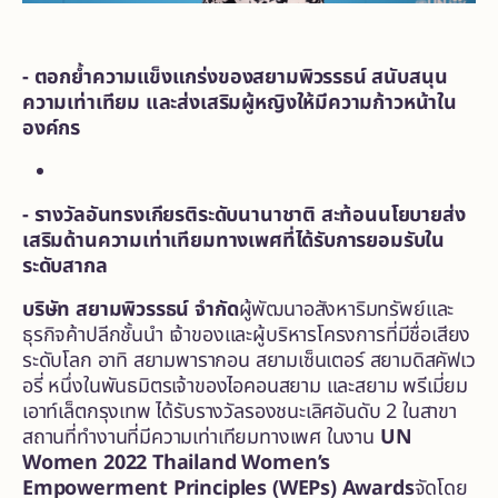
-
ตอกย้ำ
ความแข็งแกร่ง
ของสยามพิวรรธน์ สนับสนุน
ความเท่าเทียม และส่งเสริมผู้หญิง
ให้มีความ
ก้าวหน้า
ใน
องค์กร
-
รางวัลอันทรงเกียรติระดับนานาชาติ สะท้อนนโยบายส่ง
เสริมด้านความเท่าเทียมทางเพศที่ได้รับการยอมรับใน
ระดับสากล
บริษัท สยามพิวรรธน์
จำกัด
ผู้พัฒนาอสังหาริมทรัพย์และ
ธุรกิจค้าปลีกชั้นนำ เจ้าของและผู้บริหารโครงการที่มีชื่อเสียง
ระดับโลก อาทิ สยามพารากอน สยามเซ็นเตอร์ สยามดิสคัฟเว
อรี่ หนึ่งในพันธมิตรเจ้าของไอคอนสยาม และสยาม พรีเมี่ยม
เอาท์เล็ตกรุงเทพ ได้รับรางวัลรองชนะเลิศอันดับ 2 ในสาขา
สถานที่ทำงานที่มีความเท่าเทียมทางเพศ ในงาน
UN
Women 2022 Thailand W
omen’s
Empowerment Principles (W
EPs
)
Awards
จัดโดย