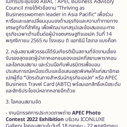
ในการประชุมของ ABAC : APEC Business Advisory
Council ภายใต้หัวข้องาน “Thriving as
Businesswomen leader in Asia Pacific” เพื่อร่วม
หารือและแลกเปลี่ยนมุมมองด้านธุรกิจและความท้าทายทาง
เศรษฐกิจที่สำคัญ เพื่อพัฒนาบทสรุปและข้อเสนอแนะทาง
ธุรกิจเฉพาะด้านยื่นต่อผู้นำเขตเศรษฐกิจเอเปค วันที่ 14
พฤศจิกายน 2565 ณ โรงแรม ดิ แอทธินี โฮเทล แบงค็อก
2. กลุ่มสยามพิวรรธน์ได้รับเกียรติเป็นสถานที่จัดงานเลี้ยง
รับรองสุดยอดผู้นำภาคเอกชนของเอเปคที่สยามพารากอน
และไอคอนสยาม และร่วมมือกับพันธมิตรเพื่อมอบ
ประสบการณ์เหนือระดับและข้อเสนอสุดพิเศษให้แก่สมาชิกเอ
เปคผู้ถือ
“
บัตรเดินทางสำหรับนักธุรกิจเอเปค” หรือ APEC
Business Travel Card (ABTC) พร้อมเอกสิทธิ์เหนือระดับ
และสิทธิประโยชน์หลากหลายอีกด้วย
3. ไอคอนสยามจัด
- งานนิทรรศการประกวดภาพถ่าย
APEC Photo
Contest 2022 Exhibition
บริเวณ ICONLUXE
Gallery ไอคอนสยามในวันที่ 18 ตุลาคม - 22 พฤศจิกายน