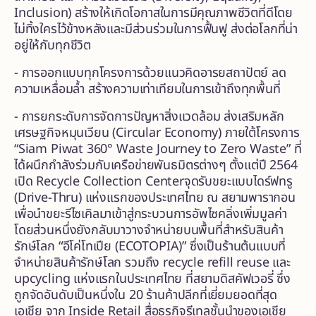
Inclusion) สร้างให้เกิดโอกาสในการมีคุณภาพชีวิตที่ดีโดย
ไม่ทิ้งใครไว้ข้างหลังและมีส่วนร่วมในการฟื้นฟู ส่งต่อโลกที่น่า
อยู่ให้กับทุกชีวิต
- การออกแบบทุกโครงการด้วยแนวคิดอารยสถาปัตย์ ลด
ความเหลื่อมล้ำ สร้างความเท่าเทียมในการเข้าถึงทุกพื้นที่
- การยกระดับการจัดการปัญหาสิ่งแวดล้อม ส่งเสริมหลัก
เศรษฐกิจหมุนเวียน (Circular Economy) ภายใต้โครงการ
“Siam Piwat 360° Waste Journey to Zero Waste” ที่
ได้ผนึกกำลังร่วมกับเครือข่ายพันธมิตรต่างๆ ตั้งแต่ปี 2564
เปิด Recycle Collection Centerจุดรับขยะแบบไดร์ฟทรู
(Drive-Thru) แห่งแรกของประเทศไทย ณ สยามพารากอน
เพื่อนำขยะรีไซเคิลมาเข้าสู่กระบวนการอัพไซคลิ่งเพิ่มมูลค่า
โดยส่วนหนึ่งยังกลับมาวางจำหน่ายบนพื้นที่สำหรับสินค้า
รักษ์โลก “อีโค่โทเปีย (ECOTOPIA)” ซึ่งเป็นร้านต้นแบบที่
จำหน่ายสินค้ารักษ์โลก รวมถึง recycle refill reuse และ
upcycling แห่งแรกในประเทศไทย ที่สยามดิสคัฟเวอรี่
ซึ่ง
ถูกจัดอันดับเป็นหนึ่งใน 20 ร้านค้าปลีกที่เยี่ยมยอดที่สุด
เอเชีย จาก Inside Retail สื่อธุรกิจรีเทลชั้นนำของเอเชีย