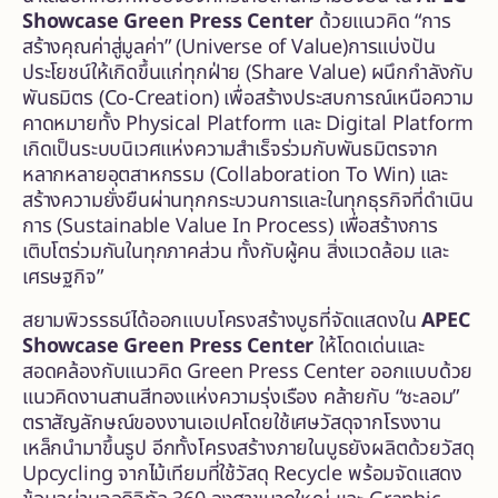
Showcase Green Press Center
ด้วยแนวคิด “การ
สร้างคุณค่าสู่มูลค่า” (Universe of Value)การแบ่งปัน
ประโยชน์ให้เกิดขึ้นแก่ทุกฝ่าย (Share Value) ผนึกกำลังกับ
พันธมิตร (Co-Creation) เพื่อสร้างประสบการณ์เหนือความ
คาดหมายทั้ง Physical Platform และ Digital Platform
เกิดเป็นระบบนิเวศแห่งความสำเร็จร่วมกับพันธมิตรจาก
หลากหลายอุตสาหกรรม (Collaboration To Win) และ
สร้างความยั่งยืนผ่านทุกกระบวนการและในทุกธุรกิจที่ดำเนิน
การ (Sustainable Value In Process) เพื่อสร้างการ
เติบโตร่วมกันในทุกภาคส่วน ทั้งกับผู้คน สิ่งแวดล้อม และ
เศรษฐกิจ”
สยามพิวรรธน์ได้ออกแบบโครงสร้างบูธที่จัดแสดงใน
APEC
Showcase Green Press Center
ให้โดดเด่นและ
สอดคล้องกับแนวคิด Green Press Center ออกแบบด้วย
แนวคิดงานสานสีทองแห่งความรุ่งเรือง คล้ายกับ “ชะลอม”
ตราสัญลักษณ์ของงานเอเปคโดยใช้เศษวัสดุจากโรงงาน
เหล็กนำมาขึ้นรูป อีกทั้งโครงสร้างภายในบูธยังผลิตด้วยวัสดุ
Upcycling จากไม้เทียมที่ใช้วัสดุ Recycle พร้อมจัดแสดง