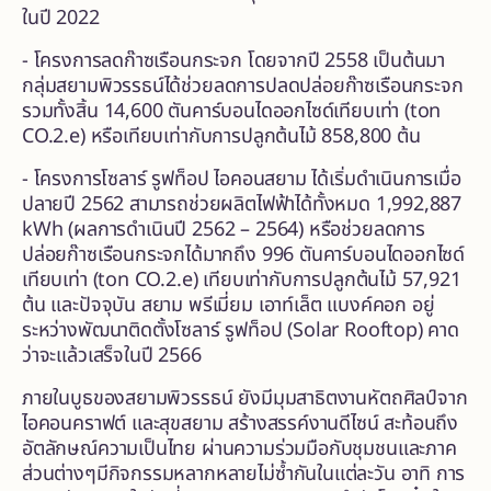
ในปี 2022
- โครงการลดก๊าซเรือนกระจก โดยจากปี 2558 เป็นต้นมา
กลุ่มสยามพิวรรธน์ได้ช่วยลดการปลดปล่อยก๊าซเรือนกระจก
รวมทั้งสิ้น 14,600 ตันคาร์บอนไดออกไซด์เทียบเท่า (ton
CO.2.e) หรือเทียบเท่ากับการปลูกต้นไม้ 858,800 ต้น
- โครงการโซลาร์ รูฟท็อป ไอคอนสยาม ได้เริ่มดำเนินการเมื่อ
ปลายปี 2562 สามารถช่วยผลิตไฟฟ้าได้ทั้งหมด 1,992,887
kWh (ผลการดำเนินปี 2562 – 2564) หรือช่วยลดการ
ปล่อยก๊าซเรือนกระจกได้มากถึง 996 ตันคาร์บอนไดออกไซด์
เทียบเท่า (ton CO.2.e) เทียบเท่ากับการปลูกต้นไม้ 57,921
ต้น และปัจจุบัน สยาม พรีเมี่ยม เอาท์เล็ต แบงค์คอก อยู่
ระหว่างพัฒนาติดตั้งโซลาร์ รูฟท็อป (Solar Rooftop)
คาด
ว่าจะแล้วเสร็จในปี 2566
ภายในบูธของสยามพิวรรธน์ ยังมีมุมสาธิตงานหัตถศิลป์จาก
ไอคอนคราฟต์ และสุขสยาม สร้างสรรค์งานดีไซน์ สะท้อนถึง
อัตลักษณ์ความเป็นไทย ผ่านความร่วมมือกับชุมชนและภาค
ส่วนต่างๆมีกิจกรรมหลากหลายไม่ซ้ำกันในแต่ละวัน อาทิ การ