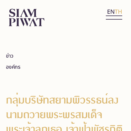
EN
TH
ข่าว
องค์กร
กลุ่มบริษัทสยามพิวรรธน์ลง
นามถวายพระพรสมเด็จ
พระเจ้าลูกเธอ เจ้าฟ้าพัชรกิติ