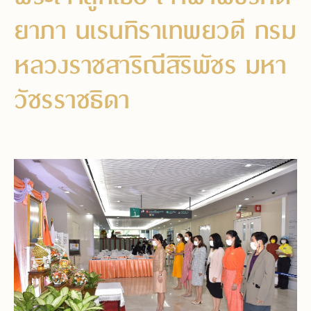
ยาภา นเรนทิราเทพยวดี กรม
หลวงราชสาริณีสิริพัชร มหา
วัชรราชธิดา