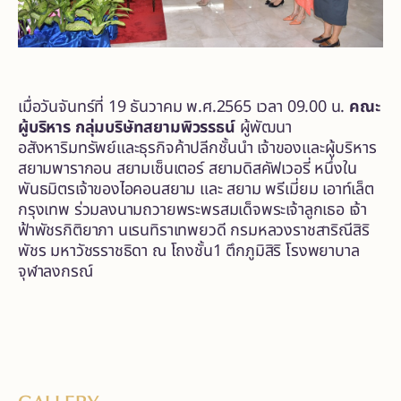
เมื่อวันจันทร์ที่ 19 ธันวาคม พ.ศ.2565 เวลา 09.00 น.
คณะ
ผู้บริหาร กลุ่มบริษัทสยามพิวรรธน์
ผู้พัฒนา
อสังหาริมทรัพย์และธุรกิจค้าปลีกชั้นนำ เจ้าของและผู้บริหาร
สยามพารากอน สยามเซ็นเตอร์ สยามดิสคัฟเวอรี่ หนึ่งใน
พันธมิตรเจ้าของไอคอนสยาม และ สยาม พรีเมี่ยม เอาท์เล็ต
กรุงเทพ ร่วมลงนามถวายพระพรสมเด็จพระเจ้าลูกเธอ เจ้า
ฟ้าพัชรกิติยาภา นเรนทิราเทพยวดี กรมหลวงราชสาริณีสิริ
พัชร มหาวัชรราชธิดา ณ โถงชั้น1 ตึกภูมิสิริ โรงพยาบาล
จุฬาลงกรณ์