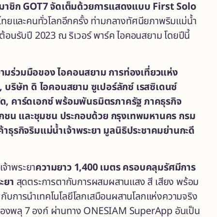
สมาชิก
GOT
7 จัดเต็มด้วยการแสดงแบบ
First Solo
นไทยและคนทั่วโลกอีกครั้ง ท่ามกลางทัศนียภาพริมแม่น้ำ
าต้อนรับปี 2023 ณ ริเวอร์ พาร์ค ไอคอนสยาม โดยปีนี้
ความร่วมมือของ ไอคอนสยาม การท่องเที่ยวแห่ง
, บริษัท ดิ ไอคอนสยาม ซูเปอร์ลักซ์ เรสซิเดนซ์
ำกัด, คาร์ดเอกซ์ พร้อมพันธมิตรภาครัฐ ภาคธุรกิจ
 เอกชน และชุมชน ประกอบด้วย กรุงเทพมหานคร กรม
ุรกิจริมแม่น้ำเจ้าพระยา มูลนิธิประชาคมย่านกะดี
ำเจ้าพระยา
ความยาว
1,400 เมตร ครอบคลุมรัศมีการ
ระยา
สุดตระการตากับการผสมผสานแสง สี เสียง พร้อม
!
กับการนำเทคโนโลยีโลกเสมือนผสานโลกแห่งความจริง
ยของพลุ 7 องก์ ผ่านทาง ONESIAM SuperApp อันเป็น