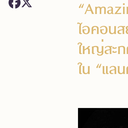
“Amazi
ไอคอนสย
ใหญ่สะก
ใน “แลน