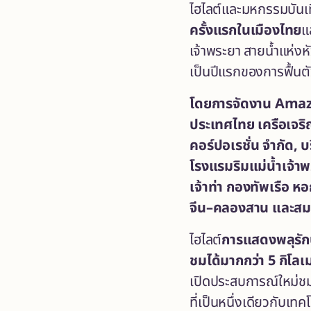
ไฮไลต์และมหกรรมบันเท
ครั้งแรกในเมืองไทย
แ
เจ้าพระยา สายน้ำแห่งหั
เป็นปีแรกของการฟื้นต
โดยการจัดงาน
Amazi
ประเทศไทย เครือเจร
คอร์ปอเรชั่น จำกัด, บ
โรงแรมริมแม่น้ำเจ้
เจ้าท่า กองทัพเรือ 
จีน–คลองสาน และสม
ไฮไลต์
การแสดงพลุรัก
ชมได้มากกว่า 5 กิโลเ
เปิดประสบการณ์ใหม่ช
ที่เป็นหนึ่งเดียวกั