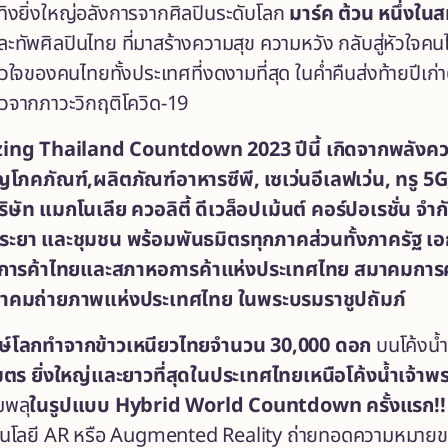
ิงยิ่งใหญ่อลังการจากศิลปินระดับโลก
มาร์ค ต้วน
หนึ่งใน
ละทัพศิลปินไทย
ที่มาสร้างความสุข ความหวัง กลับสู่หัวใจค
วใจของคนไทยทั้งประเทศที่งดงามที่สุด ในค่ำคืนส่งท้ายปีเก่
ัวจากภาวะวิกฤติโควิด-19
ng Thailand Countdown 2023 ปี
นี้ เกิดจากพลัง
ิญโภคภัณฑ์
,ผลิตภัณฑ์อาหารซีพี, เซเว่นอีเลฟเว่น, ทรู 5G
ริษัท แมกโนเลีย ควอลิตี้ ดีเวล็อปเม้นต์ คอร์ปอเรชั่น จ
าพระยา และชุมชน พร้อมพันธมิตรทุกภาคส่วนทั้งภาครัฐ
หอการค้าไทยและสภาหอการค้าแห่งประเทศไทย สมาคมการค้าธ
าคมถ่ายภาพแห่งประเทศไทย ในพระบรมราชูปถัมภ์
ษ์โลกทำจากข้าวเหนียวไทยจำนวน
30,000 ดอก
บนโค้งน้
มตร
ยิ่งใหญ่และยาวที่สุดในประเทศไทยเหนือโค้ง
น้ำเจ้าพ
มพลุ
ในรูปแบบ
Hybrid World Countdown ครั้งแรก!
บเทคโนโลยี AR หรือ Augmented Reality ถ่ายทอดความหมา