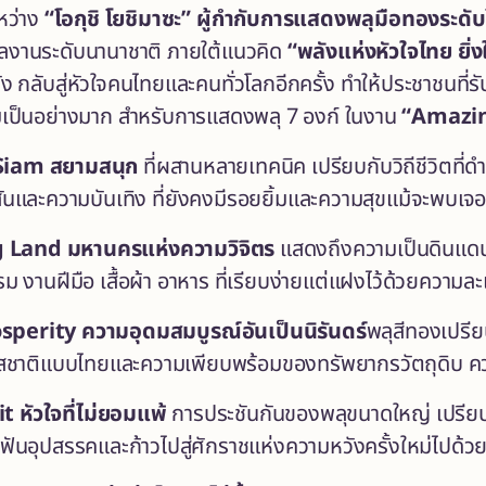
หว่าง
“โอกุชิ โยชิมาซะ”
ผู้กำกับการแสดงพลุมือทองระดับโ
ีผลงานระดับนานาชาติ ภายใต้แนวคิด
“พลังแห่งหัวใจไทย ยิ
ง กลับสู่หัวใจคนไทยและคนทั่วโลกอีกครั้ง ทำให้ประชาชนท
มเป็นอย่างมาก สำหรับการแสดงพลุ 7 องก์ ในงาน
“
Amazin
 Siam สยามสนุก
ที่ผสานหลายเทคนิค เปรียบกับวิถีชีวิตที
ีสันและความบันเทิง ที่ยังคงมีรอยยิ้มและความสุขแม้จะพบเ
 Land มหานครแห่งความวิจิตร
แสดงถึงความเป็นดินแดนขอ
งานฝีมือ เสื้อผ้า อาหาร ที่เรียบง่ายแต่แฝงไว้ด้วยความละ
sperity ความอุดมสมบูรณ์อันเป็นนิรันดร์
พลุสีทองเปรีย
รสชาติแบบไทยและความเพียบพร้อมของทรัพยากรวัตถุดิบ ควา
t หัวใจที่ไม่ยอมแพ้
การประชันกันของพลุขนาดใหญ่ เปรียบเส
ันอุปสรรคและก้าวไปสู่ศักราชแห่งความหวังครั้งใหม่ไปด้วย