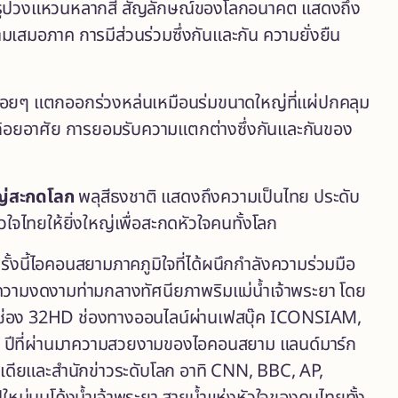
ลุรูปวงแหวนหลากสี สัญลักษณ์ของโลกอนาคต แสดงถึง
ามเสมอภาค การมีส่วนร่วมซึ่งกันและกัน ความยั่งยืน
ค่อยๆ แตกออกร่วงหล่นเหมือนร่มขนาดใหญ่ที่แผ่ปกคลุม
ยทีถ้อยอาศัย การยอมรับความแตกต่างซึ่งกันและกันของ
หญ่สะกดโลก
พลุสีธงชาติ แสดงถึงความเป็นไทย ประดับ
ไทยให้ยิ่งใหญ่เพื่อสะกดหัวใจคนทั้งโลก
รั้งนี้ไอคอนสยามภาคภูมิใจที่ได้ผนึกกำลังความร่วมมือ
ความงดงามท่ามกลางทัศนียภาพริมแม่น้ำเจ้าพระยา โดย
ีช่อง 32HD ช่องทางออนไลน์ผ่านเฟสบุ๊ค ICONSIAM,
กๆ ปีที่ผ่านมาความสวยงามของไอคอนสยาม แลนด์มาร์ก
ีเดียและสำนักข่าวระดับโลก อาทิ CNN, BBC, AP,