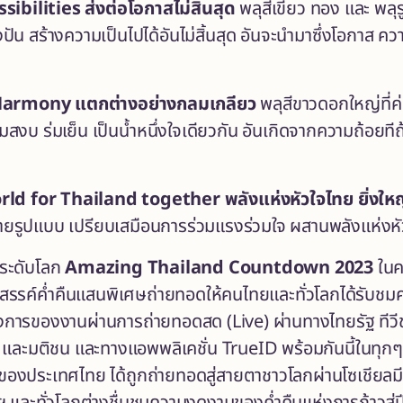
sibilities
ส่งต่อโอกาสไม่สิ้นสุด
พลุสีเขียว ทอง และ พ
ปัน สร้างความเป็นไปได้อันไม่สิ้นสุด อันจะนำมาซึ่งโอกาส คว
Harmony แตกต่างอย่างกลมเกลียว
พลุสีขาวดอกใหญ่ที่
ามสงบ ร่มเย็น เป็นน้ำหนึ่งใจเดียวกัน อันเกิดจากความถ้อ
ld for Thailand together พลังแห่งหัวใจไทย ยิ่งใ
รูปแบบ เปรียบเสมือนการร่วมแรงร่วมใจ ผสานพลังแห่งหัวใจ
์ระดับโลก
Amazing Thailand Countdown 2023
ในค
สรรค์ค่ำคืนแสนพิเศษถ่ายทอดให้คนไทยและทั่วโลกได้รับชม
งการของงานผ่านการถ่ายทอดสด (Live) ผ่านทางไทยรัฐ ทีว
ด และมติชน และทางแอพพลิเคชั่น TrueID พร้อมกันนี้ในทุ
ญ่ของประเทศไทย ได้ถูกถ่ายทอดสู่สายตาชาวโลกผ่านโซเชียลม