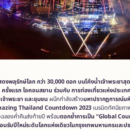
ดงพลุรักษ์โลก กว่า
30,000 ดอก
บนโค้งน้ำเจ้าพระยาสุด
ครั้งแรก
ไอคอนสยาม
ร่วมกับ การท่องเที่ยวแห่งประเ
ำเจ้าพระยา และชุมชน
ผนึกกำลังสร้าง
มหาปรากฏการณ์มหัศจ
azing Thailand Countdown 2023
เนรมิตทัศนียภาพ
ฉลองค่ำคืนส่งท้ายปี พร้อม
ตอกย้ำการเป็น
“
Global Cou
ต้อนรับปีใหม่ระดับโลกแห่งเดียวในกรุงเทพมหานครและป