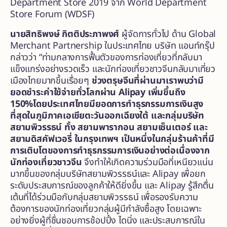
Department Store 2019 จาก World Department
Store Forum (WDSF)
นายสิทธิพงษ์ กิตติประภาพงศ์
ผู้จัดการทั่วไป ด้าน Global
Merchant Partnership ในประเทศไทย บริษัท แอนท์กรุ๊ป
กล่าวว่า “ท่ามกลางการฟื้นตัวของการท่องเที่ยวที่กลับมา
แข็งแกร่งอย่างรวดเร็ว และนักท่องเที่ยวชาวจีนกลับมาเที่ยว
เมืองไทยมากขึ้นเรื่อยๆ
ช่วงตรุษจีนที่ผ่านมาเราพบว่ามี
ยอดชำระค่าใช้จ่ายทั่วโลกผ่าน
Alipay เพิ่มขึ้นถึง
150%โดยประเทศไทยมียอดการทำธุรกรรมการเงินสูง
ที่สุดในภูมิภาคเอเชียตะวันออกเฉียงใต้ และกลุ่มบริษัท
สยามพิวรรธน์ ทั้ง สยามพารากอน สยามเซ็นเตอร์ และ
สยามดิสคัฟเวอรี่ ในกรุงเทพฯ เป็นหนึ่งในกลุ่มร้านค้าที่มี
การเติบโตของการทำธุรกรรมการเงินอย่างต่อเนื่องจาก
นักท่องเที่ยวชาวจีน
จึงทำให้เกิดความร่วมมือที่เหนียวแน่น
มากขึ้นของกลุ่มบริษัทสยามพิวรรธน์และ Alipay เพื่อยก
ระดับประสบการณ์ของลูกค้าให้ดียิ่งขึ้น และ Alipay รู้สึกตื่น
เต้นที่ได้ร่วมมือกับกลุ่มสยามพิวรรธน์ เพื่อรองรับความ
ต้องการของนักท่องเที่ยวกลุ่มผู้มีกำลังซื้อสูง โดยเฉพาะ
อย่างยิ่งผู้ที่ชื่นชอบการช้อปปิ้ง ไดนิ่ง และประสบการณ์ใน