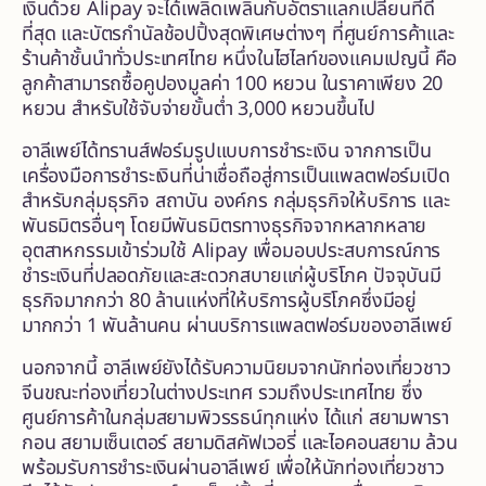
เงินด้วย Alipay จะได้เพลิดเพลินกับอัตราแลกเปลี่ยนที่ดี
ที่สุด และบัตรกำนัลช้อปปิ้งสุดพิเศษต่างๆ ที่ศูนย์การค้าและ
ร้านค้าชั้นนำทั่วประเทศไทย หนึ่งในไฮไลท์ของแคมเปญนี้ คือ
ลูกค้าสามารถซื้อคูปองมูลค่า 100 หยวน ในราคาเพียง 20
หยวน สำหรับใช้จับจ่ายขั้นต่ำ 3,000 หยวนขึ้นไป
อาลีเพย์ได้ทรานส์ฟอร์มรูปแบบการชำระเงิน จากการเป็น
เครื่องมือการชำระเงินที่น่าเชื่อถือสู่การเป็นแพลตฟอร์มเปิด
สำหรับกลุ่มธุรกิจ สถาบัน องค์กร กลุ่มธุรกิจให้บริการ และ
พันธมิตรอื่นๆ โดยมีพันธมิตรทางธุรกิจจากหลากหลาย
อุตสาหกรรมเข้าร่วมใช้ Alipay เพื่อมอบประสบการณ์การ
ชำระเงินที่ปลอดภัยและสะดวกสบายแก่ผู้บริโภค ปัจจุบันมี
ธุรกิจมากกว่า 80 ล้านแห่งที่ให้บริการผู้บริโภคซึ่งมีอยู่
มากกว่า 1 พันล้านคน ผ่านบริการแพลตฟอร์มของอาลีเพย์
นอกจากนี้ อาลีเพย์ยังได้รับความนิยมจากนักท่องเที่ยวชาว
จีนขณะท่องเที่ยวในต่างประเทศ รวมถึงประเทศไทย ซึ่ง
ศูนย์การค้าในกลุ่มสยามพิวรรธน์ทุกแห่ง ได้แก่ สยามพารา
กอน สยามเซ็นเตอร์ สยามดิสคัฟเวอรี่ และไอคอนสยาม ล้วน
พร้อมรับการชำระเงินผ่านอาลีเพย์ เพื่อให้นักท่องเที่ยวชาว