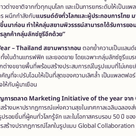
าวต่างชาติจากทั่วทุกมุมโลก และเป็นการยกระดับให้เป็นแพลตฟ
 ผนึกกำลังกับ
แบรนด์
ดัง
ทั่วโลกและผู้ประกอบการไทย ม
ดขึ้นมาก่อน ทำให้กลุ่มสยามพิวรรธน์สามารถได้รับการย
ูกค้ากลุ่มลักซ์ซูรีอีกด้วย”
Year
– Thailand
สยามพารากอน
ตอกย้ำความเป็นแลนด์
ั้งในด้านแทรฟฟิค และยอดขาย โดยเฉพาะกลุ่มลักซ์ซูรีแบรน
ต่างขยายพื้นที่พร้อมสร้างประสบการณ์ในรูปแบบที่ไม่เคยเก
คัญที่จะปรับโฉมให้เป็นที่สุดของความเลิศล้ำ เป็นแพลตฟอร
ให้กับผู้มาเยือน
ปญการตลาด
Marketing Initiative of the year
จาก
ร้างมหาปรากฏการณ์แห่งความสุขในเทศกาลเฉลิมฉลองส่งท้า
รูปรอยยิ้มที่ผู้คนทั่วโลกรู้จัก และในโอกาสครบรอบ 50 ปี
นการสร้างปรากฎการณ์โลกในรูปแบบ Global Collaboration 