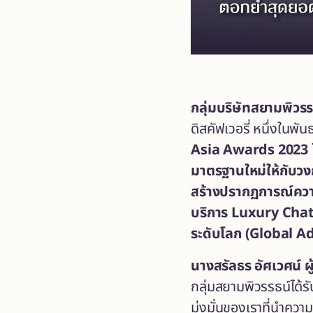
กลุ่มบริษัท
สยามพิวรร
ดิสคัฟเวอรี่ หนึ่งในพ
Asia Awards 2023
มาตรฐานใหม่ให้กับวง
สร้างปรากฏการณ์ควา
บริการ
Luxury Cha
ระดับโลก
(Global A
นาง
สรัลธร อัศเวศน์
ผ
กลุ่มสยามพิวรรธน์ได้ร
มุ่งมั่นของเราที่นำคว