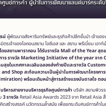
ธน์
ผู้พัฒนาอสังหาริมทรัพย์และธุรกิจค้าปลีกชั้นนำ เจ้าข
ันธมิตรเจ้าของไอคอนสยาม ไอซีเอส และ สยาม พรีเมี่ยม เอาท์
โดยสยามพารากอน
ได้รับรางวัล
Mall of the Year
สุดย
กา
ร
รางวัล
Marketing Initiative of the year
จาก
มสุขในเทศกาลเฉลิมฉลองส่งท้ายปีและรางวัล
Customer
t and Shop
สะท้อนความเป็นผู้นำในการพัฒนาโครงการจ
dmiration)
พร้อมเดินหน้าสู่การสร้างแรงบันดาลใจ ตอบ
ู้บริหารสายงานบริหารธุรกิจศูนย์การค้า
บริษัท สยามพิวรรธน์
ับ
3 รางวัล
Retail Asia Awards 2023 จาก Retail Asia สื่อด
ามคิดสร้างสรรค์ นวัตกรรมล้ำสมัย เพื่อยกระดับศูนย์การค้า