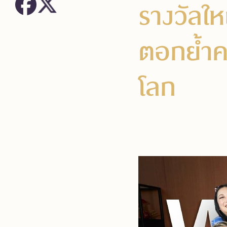
รางวัลใ
ตอกย้ำค
โลก