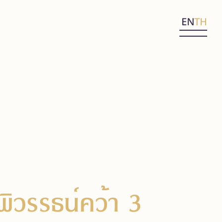
EN
TH
พิวรรธน์คว้า 3