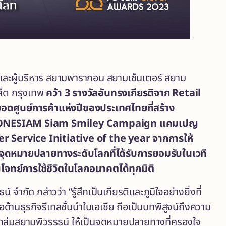
องและผู้บริหาร สยามพารากอน สยามเซ็นเตอร์ สยาม
เล็ต กรุงเทพ
คว้า
3
รางวัล
อันทรงเกียรติ
จาก
Retail
อดศูนย์การค้าแห่งปี
ของประเทศไทย
ที่สร้าง
ONESIAM
Siam Smiley Campaign
แคมเปญ
 Service Initiative of the year
จากการให้
ุดหมายปลายทางระดับโลกที่ได้รับการยอมรับในเวที
โจทย์การใช้ชีวิตในโลกอนาคตได้ทุกมิติ
 จำกัด กล่าวว่า “รู้สึกเป็นเกียรติและภูมิใจอย่างยิ่งที่
้านธุรกิจรีเทลชั้นนำในเอเชีย ถือเป็นบทพิสูจน์ถึงความ
ในกลุ่มสยามพิวรรธน์ ให้เป็นจุดหมายปลายทางที่ครองใจ