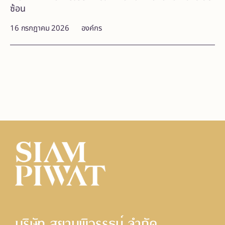
ซ้อน
16 กรกฎาคม 2026
องค์กร
บริษัท สยามพิวรรธน์ จํากัด