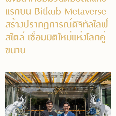
แรกบน Bitkub Metaverse
สร้างปรากฏการณ์ดิจิทัลไลฟ์
สไตล์ เชื่อมมิติใหม่แห่งโลกคู่
ขนาน