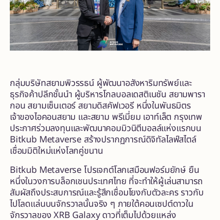
กลุ่มบริษัทสยามพิวรรธน์ ผู้พัฒนาอสังหาริมทรัพย์และ
ธุรกิจค้าปลีกชั้นนำ ผู้บริหารโกลบอลเดสติเนชัน สยามพารา
กอน สยามเซ็นเตอร์ สยามดิสคัฟเวอรี หนึ่งในพันธมิตร
เจ้าของไอคอนสยาม และสยาม พรีเมี่ยม เอาท์เล็ต กรุงเทพ
ประกาศร่วมลงทุนและพัฒนาคอมมิวนิตีมอลล์แห่งแรกบน
Bitkub Metaverse สร้างปรากฏการณ์ดิจิทัลไลฟ์สไตล์
เชื่อมมิติใหม่แห่งโลกคู่ขนาน
Bitkub Metaverse โปรเจกต์โลกเสมือนฟอร์มยักษ์ ยืน
หนึ่งในวงการบล็อกเชนประเทศไทย ที่จะทำให้ผู้เล่นสามารถ
สัมผัสถึงประสบการณ์และรู้สึกเชื่อมโยงกับตัวละคร ราวกับ
ไปโลดแล่นบนจักรวาลนั้นจริง ๆ ภายใต้คอนเซปต์ดาวใน
จักรวาลของ XRB Galaxy ดาวที่เต็มไปด้วยแหล่ง