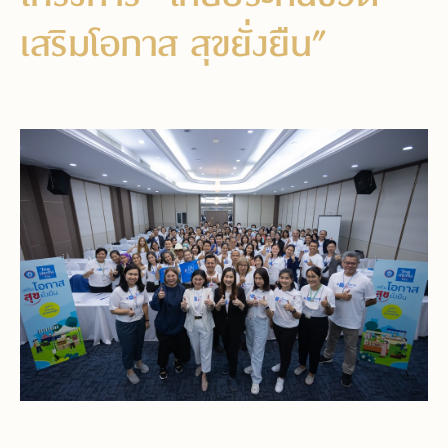
เสริมโอกาส สุขยั่งยืน”