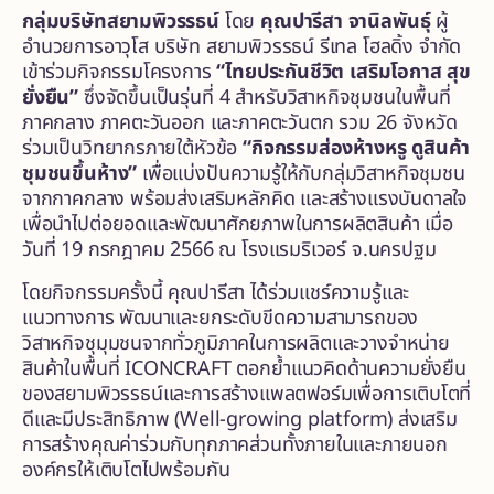
กลุ่มบริษัทสยามพิวรรธน์
โดย
คุณปารีสา จานิลพันธุ์
ผู้
อำนวยการอาวุโส บริษัท สยามพิวรรธน์ รีเทล โฮลดิ้ง จำกัด
เข้าร่วมกิจกรรมโครงการ
“ไทยประกันชีวิต เสริมโอกาส สุข
ยั่งยืน”
ซึ่งจัดขึ้นเป็นรุ่นที่ 4 สำหรับวิสาหกิจชุมชนในพื้นที่
ภาคกลาง ภาคตะวันออก และภาคตะวันตก รวม 26 จังหวัด
ร่วมเป็นวิทยากรภายใต้หัวข้อ
“กิจกรรมส่องห้างหรู ดูสินค้า
ชุมชนขึ้นห้าง”
เพื่อแบ่งปันความรู้ให้กับกลุ่มวิสาหกิจชุมชน
จากกาคกลาง พร้อมส่งเสริมหลักคิด และสร้างแรงบันดาลใจ
เพื่อนำไปต่อยอดและพัฒนาศักยภาพในการผลิตสินค้า เมื่อ
วันที่ 19 กรกฎาคม 2566 ณ โรงแรมริเวอร์ จ.นครปฐม
โดยกิจกรรมครั้งนี้ คุณปารีสา ได้ร่วมแชร์ความรู้และ
แนวทางการ พัฒนาและยกระดับขีดความสามารถของ
วิสาหกิจชุมุมชนจากทั่วภูมิภาคในการผลิตและวางจำหน่าย
สินค้าในพื้นที่ ICONCRAFT ตอกย้ำแนวคิดด้านความยั่งยืน
ของสยามพิวรรธน์และการสร้างแพลตฟอร์มเพื่อการเติบโตที่
ดีและมีประสิทธิภาพ (Well-growing platform) ส่งเสริม
การสร้างคุณค่าร่วมกับทุกภาคส่วนทั้งภายในและภายนอก
องค์กรให้เติบโตไปพร้อมกัน