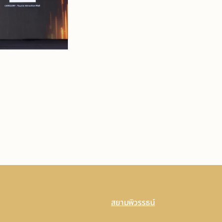
สยามพิวรรธน์