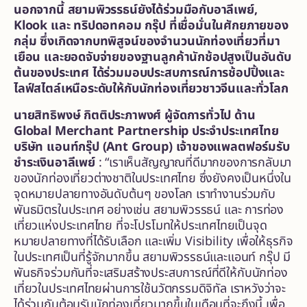
นอกจากนี้ สยามพิวรรธน์ยังได้ร่วมมือกับอาลีเพย์
,
Klook และ
ทริปดอทคอม กรุ๊ป
ที่เชื่อมั่นในศักยภายของ
กลุ่ม
ซึ่งเกิดจากบทพิสูจน์ของจำนวนนักท่องเที่ยวที่มา
เยือน และยอดจับจ่ายของฐานลูกค้านักช้อปสูงเป็นอันดับ
ต้นของประเทศ ได้ร่วม
มอบประสบการณ์การช้อปปิ้งและ
ไลฟ์สไตล์เหนือระดับให้กับนักท่องเที่ยวชาวจีนและทั่วโลก
นายสิทธิพงษ์
กิตติประภาพงศ์ ผู้จัดการทั่วไป ด้าน
Global Merchant Partnership ประจำประเทศไทย
บริษัท แอนท์กรุ๊ป (Ant Group) เจ้าของแพลตฟอร์มรับ
ชำระเงิน
อาลีเพย์
: “เราเห็นสัญญาณที่ดีมากของการกลับมา
ของนักท่องเที่ยวต่างชาติในประเทศไทย ซึ่งยังคงเป็นหนึ่งใน
จุดหมายปลายทางอันดับต้นๆ ของโลก เราทำงานร่วมกับ
พันธมิตรในประเทศ อย่างเช่น สยามพิวรรธน์ และ การท่อง
เที่ยวแห่งประเทศไทย ที่จะโปรโมทให้ประเทศไทยเป็นจุด
หมายปลายทางที่ได้รับเลือก และเพิ่ม Visibility เพื่อให้ธุรกิจ
ในประเทศเป็นที่รู้จักมากขึ้น สยามพิวรรธน์และแอนท์ กรุ๊ป มี
พันธกิจร่วมกันที่จะเสริมสร้างประสบการณ์ที่ดีให้กับนักท่อง
เที่ยวในประเทศไทยผ่านการใช้นวัตกรรมดิจิทัล เราหวังว่าจะ
ได้ร่วมกันต้อนรับนักท่องเที่ยวมากขึ้นในเดือนที่จะถึงนี้ เพื่อ