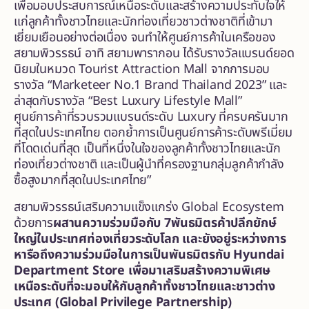
เพื่อมอบประสบการณ์เหนือระดับและสร้างความประทับใจให้
แก่ลูกค้าทั้งชาวไทยและนักท่องเที่ยวชาวต่างชาติที่เข้ามา
เยี่ยมเยือนอย่างต่อเนื่อง จนทำให้ศูนย์การค้าในเครือของ
สยามพิวรรธน์ อาทิ สยามพารากอน ได้รับรางวัลแบรนด์ยอด
นิยมในหมวด Tourist Attraction Mall จากการมอบ
รางวัล “Marketeer No.1 Brand Thailand 2023” และ
ล่าสุดกับรางวัล “Best Luxury Lifestyle Mall”
ศูนย์การค้าที่รวบรวมแบรนด์ระดับ Luxury ที่ครบครันมาก
ที่สุดในประเทศไทย ตอกย้ำการเป็นศูนย์การค้าระดับพรีเมี่ยม
ที่โดดเด่นที่สุด เป็นที่หนึ่งในใจของลูกค้าทั้งชาวไทยและนัก
ท่องเที่ยวต่างชาติ และเป็นผู้นำที่ครองฐานกลุ่มลูกค้ากำลัง
ซื้อสูงมากที่สุดในประเทศไทย”
สยามพิวรรธน์เสริมความแข็งแกร่ง Global Ecosystem
ด้วยการ
ผสานความร่วมมือกับ
7
พันธมิตรค้าปลีกยักษ์
ใหญ่ในประเทศท่องเที่ยวระดับโลก และยังอยู่ระหว่าง
การ
หารือถึงความร่วมมือในการเป็นพันธมิตรกับ
Hyundai
Department Store
เพื่อมาเสริมสร้างความพิเศษ
เหนือระดับที่จะมอบให้กับลูกค้าทั้งชาวไทยและชาวต่าง
ประเทศ
(
Global Privilege Partnership
)