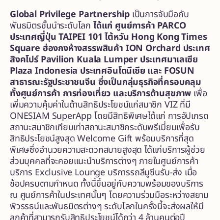
Global Privilege Partnership
เป็นการจับมือกับ
พันธมิตรชั้นนำระดับโลก
ได้แก่ ศูนย์การค้า
PARCO
ประเทศญี่ปุ่น TAIPEI 101 ไต้หวัน Hong Kong Times
Square ฮ่องกง
ห้างสรรพสินค้า
ION Orchard ประเทศ
สิงคโปร์
Pavilion Kuala Lumper ประเทศมาเลเซีย
Plaza Indonesia ประเทศอินโดนีเซีย และ FOSUN
สาธารณะรัฐประชาชนจีน ซึ่งเป็นกลุ่มธุรกิจที่ครอบคลุม
ทั้งศูนย์การค้า การท่องเที่ยว และบริการด้านสุขภาพ
เพื่อ
เพิ่มความคุ้มค่าในด้านสิทธิประโยชน์แก่สมาชิก VIZ ที่มี
ONESIAM SuperApp โดยมีสิทธิพิเศษได้แก่ การอัปเกรด
สถานะสมาชิกเทียบเท่าสถานะสมาชิกระดับพรีเมี่ยมเพื่อรับ
สิทธิประโยชน์สูงสุด Welcome Gift พร้อมบริการที่สุด
พิเศษซึ่งอำนวยความสะดวกสบายสูงสุด ได้แก่บริการผู้ช่วย
ส่วนบุคคลที่จะคอยแนะนำบริการต่างๆ ภายในศูนย์การค้า
บริการ Exclusive Lounge บริการรถลีมูซีนรับ-ส่ง เมื่อ
ช้อปครบตามกำหนด ทั้งนี้ขึ้นอยู่กับความพร้อมของบริการ
ณ ศูนย์การค้าในประเทศนั้นๆ โดยความร่วมมือระหว่างสยาม
พิวรรธน์และพันธมิตรต่างๆ ระดับโลกในครั้งนี้จะส่งผลให้มี
ลูกค้าที่สามารถรับสิทธิประโยชน์ได้กว่า 4 ล้านคนต่อปี