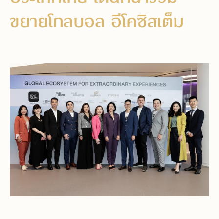
ขยายโกลบอล อีโคซิสเต็ม