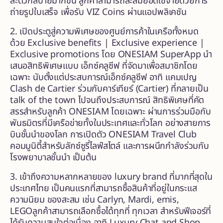
สะดวกสบายมากขึ้น ลูกค้าสามารถสะสมยอดใช้จ่ายด้วยการ
ถ่ายรูปใบเสร็จ เพื่อรับ VIZ Coins ผ่านแอปพลิเคชัน
2. เปิดประตูสู่ความพิเศษของศูนย์การค้าในเครือทั้งหมด
ด้วย Exclusive benefits | Exclusive experience |
Exclusive promotions โดย ONESIAM SuperApp นำ
เสนอสิทธิพิเศษแบบ เอ็กซ์คลูซีฟ ที่จัดมาเพื่อสมาชิกโดย
เฉพาะ นับตั้งแต่ประสบการณ์เอ็กซ์คลูซีฟ อาทิ แคมเปญ
Clash de Cartier ร่วมกับคาร์เทียร์ (Cartier) ที่กลายเป็น
talk of the town ไปจนถึงประสบการณ์ สิทธิพิเศษที่คัด
สรรสำหรับลูกค้า ONESIAM โดยเฉพาะ ผ่านการร่วมมือกับ
พันธมิตรที่มีเครือข่ายทั้งในประเทศและทั่วโลก อย่างสายการ
บินชั้นนำของโลก การเปิดตัว ONESIAM Travel Club
คอมมูนิตี้สำหรับลักซ์ซูรี่ไลฟ์สไตล์ และการผนึกกำลังร่วมกับ
โรงพยาบาลชั้นนำ เป็นต้น
3. เข้าถึงความหลากหลายของ luxury brand ที่มากที่สุดใน
ประเทศไทย เป็นคนแรกที่สามารถซื้อสินค้าที่อยู่ในกระแส
ความนิยม ของสะสม เช่น Carlyn, Mardi, emis,
LEGOลูกค้าสามารถเลือกซื้อได้ทุกที่ ทุกเวลา สำหรับฟีเจอร์ที่
ได้รับความสนใจต่อเนื่อง อาทิ Luxury Chat and Shop