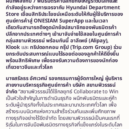
ผนึกพลังกับ
7
พันธมิตรค้าปลีกยักษ์ใหญ่ระดับ
โลก
และ
กำลังอยู่ระหว่างการเจรจากับ
Hyundai Department
Store เชื่อมสิทธิประโยชน์เหนือระดับ
ให้กับผู้ใช้บริการของ
ศูนย์การค้าสู่
ONESIAM SuperApp
และในเวลา
เดียวกัน
สามารถดึงดูดนักช้อปสมาชิกของพันธมิตรค้า
ปลีกจากประเทศต่างๆ เข้ามาจับจ่ายใช้สอยในศูนย์การค้า
กลุ่มสยามพิวรรธน์ พร้อมกันนี้ อาลีเพย์
(
Alipay),
Klook
และ
ทริปดอทคอม กรุ๊ป
(Trip.com Group)
ร่วม
ยกระดับประสบการณ์แบบไร้รอยต่อของลูกค้าให้ดียิ่งขึ้น
พร้อมสิทธิพิเศษ เพื่อรองรับความต้องการของนักท่อง
เที่ยวชาวจีนและทั่วโลก
นางสรัลธร
อัศเวศน์ รองกรรมการผู้จัดการใหญ่ ผู้บริหาร
สายงานบริหารธุรกิจศูนย์การค้า
บริษัท
สยามพิวรรธน์
จำกัด
“สยามพิวรรธน์ได้ใช้กลยุทธ์ Collaborate to Win
เป็นหัวใจสำคัญในการดำเนินธุรกิจ ผนึกพันธมิตรและคู่ค้า
ระดับผู้นำธุรกิจทั้งในประเทศและนานาประเทศทั่วโลก เพื่อ
สร้างระบบนิเวศแห่งความสำเร็จร่วมกันและเพิ่มศักยภาพ
ทางธุรกิจอย่างไร้ขีดจำกัด โดยสยามพิวรรธน์เป็นคนแรกที่
ริเริ่มในการจับมือพันธมิตรทางธุรกิจที่แข็งแกร่งในระดับโลก