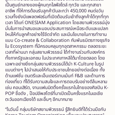
เป็นศูนย์กลางของผู้คนทุกไลฟ์สไตล์ ทุกวัย และทุกสาขา
อาชีพ ที่ให้การต้อนรับลูกค้าวันละกว่า 450,000 คนต่อวัน
รวมทั้งยังมีแพลตฟอร์มที่เปิดต้อนรับเข้าถึงลูกค้าได้ทุกที่ทุก
เวลา ได้แก่ ONESIAM Application โดยสยามพิวรรธน์มุ่ง
มั่นในการนำเสนอและมอบประสบการณ์เหนือระดับและแปลก
ใหม่ให้กับลูกค้าอย่างไร้ขีดจำกัด และมีนโยบายในการทำงาน
แบบ Co-create & Collaboration กับพันธมิตรทางธุรกิจ
ใน Ecosystem ที่มีครอบคลุมทุกอุตสาหกรรม ตลอดระยะ
เวลาที่ผ่านมา กลุ่มสยามพิวรรธน์ ได้ทำงานร่วมกับองค์กร
ทั้งภาครัฐและเอกชน ในประเทศเกาหลีใต้มาโดยตลอด โดย
เฉพาะอย่างยิ่งกลุ่มสยามพิวรรธน์ได้นำ K-Culture ในรูป
แบบต่างๆ ไปนำเสนอให้กับประชาชนไทยอย่างต่อเนื่อง ทั้ง
ด้านแฟชั่น ดนตรีและเอ็นเตอร์เทนเม้นท์ F&B และด้านการ
ท่องเที่ยว ที่ได้รับความสนใจและการตอบรับอย่างดีล้นหลาม
เช่น คอนเสิร์ต, งานแฟนมิตติ้งครั้งแรกในไทยของศิลปิน K-
POP ชื่อดัง , ป๊อปอัพสโตร์ที่มาเปิดเป็นครั้งแรกในเอเชีย
ตะวันออกเฉียงใต้ และอื่นๆ อีกมากมาย
“ในวันนี้ กลุ่มบริษัทสยามพิวรรธน์ รู้สึกยินดีที่ได้ร่วมมือกับ