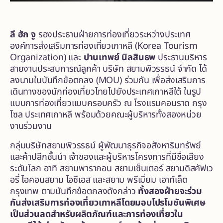
ลี ฮัก จู
รองประธานฝ่ายการท่องเที่ยวระหว่างประเทศ
องค์การส่งเสริมการท่องเที่ยวเกาหลี (Korea Tourism
Organization) และ
ปานเทพย์ นิลสินธพ
ประธานบริหาร
สายงานประสบการณ์ลูกค้า บริษัท สยามพิวรรธน์ จำกัด ได้
ลงนามในบันทึกข้อตกลง (MOU) ร่วมกัน เพื่อส่งเสริมการ
เดินทางของนักท่องเที่ยวไทยไปยังประเทศเกาหลีใต้ ในรูป
แบบการท่องเที่ยวแบบครอบครัว ณ โรงแรมคอนราด กรุง
โซล ประเทศเกาหลี พร้อมด้วยคณะผู้บริหารทั้งสองหน่วย
งานร่วมงาน
กลุ่มบริษัทสยามพิวรรธน์ ผู้พัฒนาธุรกิจอสังหาริมทรัพย์
และค้าปลีกชั้นนำ เจ้าของและผู้บริหารโครงการที่มีชื่อเสียง
ระดับโลก อาทิ สยามพารากอน สยามเซ็นเตอร์ สยามดิสคัฟเว
อรี่ ไอคอนสยาม ไอซีเอส และสยาม พรีเมี่ยม เอาท์เล็ต
กรุงเทพ ตามบันทึกข้อตกลงดังกล่าว
ทั้งสองฝ่ายจะร่วม
กันส่งเสริมการท่องเที่ยวเกาหลีโดยมอบโปรโมชันพิเศษ
เป็นส่วนลดสำหรับผลิตภัณฑ์และการท่องเที่ยวใน