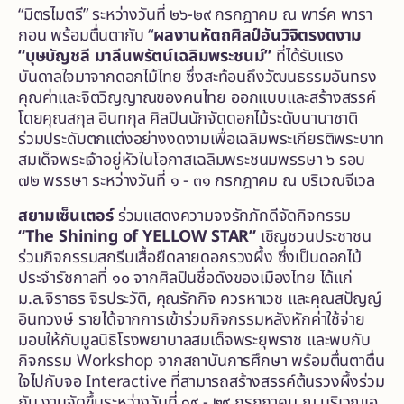
“มิตรไมตรี” ระหว่างวันที่ ๒๖-๒๙ กรกฎาคม ณ พาร์ค พารา
กอน พร้อมตื่นตากับ “
ผลงานหัตถศิลป์อันวิจิตรงดงาม
“บุษบัญชลี มาลีนพรัตน์เฉลิมพระชนม์”
ที่ได้รับแรง
บันดาลใจมาจากดอกไม้ไทย ซึ่งสะท้อนถึงวัฒนธรรมอันทรง
คุณค่าและจิตวิญญาณของคนไทย ออกแบบและสร้างสรรค์
โดยคุณสกุล อินทกุล ศิลปินนักจัดดอกไม้ระดับนานาชาติ
ร่วมประดับตกแต่งอย่างงดงามเพื่อเฉลิมพระเกียรติพระบาท
สมเด็จพระเจ้าอยู่หัวในโอกาสเฉลิมพระชนมพรรษา ๖ รอบ
๗๒ พรรษา ระหว่างวันที่ ๑ - ๓๑ กรกฎาคม ณ บริเวณจีเวล
สยามเซ็นเตอร์
ร่วมแสดงความจงรักภักดีจัดกิจกรรม
“The Shining of YELLOW STAR”
เชิญชวนประชาชน
ร่วมกิจกรรมสกรีนเสื้อยืดลายดอกรวงผึ้ง ซึ่งเป็นดอกไม้
ประจำรัชกาลที่ ๑๐ จากศิลปินชื่อดังของเมืองไทย ได้แก่
ม.ล.จิราธร จิรประวัติ, คุณรักกิจ ควรหาเวช และคุณสปัญญ์
อินทวงษ์ รายได้จากการเข้าร่วมกิจกรรมหลังหักค่าใช้จ่าย
มอบให้กับมูลนิธิโรงพยาบาลสมเด็จพระยุพราช และพบกับ
กิจกรรม Workshop จากสถาบันการศึกษา พร้อมตื่นตาตื่น
ใจไปกับจอ Interactive ที่สามารถสร้างสรรค์ต้นรวงผึ้งร่วม
กัน งานจัดขึ้นระหว่างวันที่ ๑๙ - ๒๙ กรกฎาคม ณ บริเวณเอ