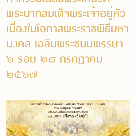
พระบาทสมเด็จพระเจ้าอยู่หัว
เนื่องในโอกาสพระราชพิธีมหา
มงคล เฉลิมพระชนมพรรษา
๖ รอบ ๒๘ กรกฎาคม
๒๕๖๗