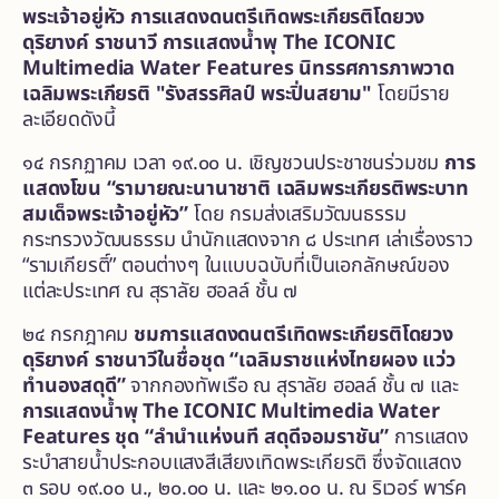
พระเจ้าอยู่หัว
การแสดงดนตรีเทิดพระเกียรติโดยวง
ดุริยางค์ ราชนาวี
การแสดงน้ำพุ
The ICONIC
Multimedia Water Features นิทรรศการภาพวาด
เฉลิมพระเกียรติ "รังสรรศิลป์ พระปิ่นสยาม"
โดยมีราย
ละเอียดดังนี้
๑๔ กรกฏาคม เวลา ๑๙.๐๐ น. เชิญชวนประชาชนร่วมชม
การ
แสดงโขน “รามายณะนานาชาติ เฉลิมพระเกียรติพระบาท
สมเด็จพระเจ้าอยู่หัว”
โดย กรมส่งเสริมวัฒนธรรม
กระทรวงวัฒนธรรม นำนักแสดงจาก ๘ ประเทศ เล่าเรื่องราว
“รามเกียรติ์” ตอนต่างๆ ในแบบฉบับที่เป็นเอกลักษณ์ของ
แต่ละประเทศ ณ สุราลัย ฮอลล์ ชั้น ๗
๒๔ กรกฎาคม
ชมการแสดงดนตรีเทิดพระเกียรติโดยวง
ดุริยางค์ ราชนาวีในชื่อชุด “เฉลิมราชแห่งไทยผอง แว่ว
ทำนองสดุดี”
จากกองทัพเรือ ณ สุราลัย ฮอลล์ ชั้น ๗ และ
การแสดงน้ำพุ
The ICONIC Multimedia Water
Features ชุด “ลำนำแห่งนที สดุดีจอมราชัน”
การแสดง
ระบำสายน้ำประกอบแสงสีเสียงเทิดพระเกียรติ ซึ่งจัดแสดง
๓ รอบ ๑๙.๐๐ น., ๒๐.๐๐ น. และ ๒๑.๐๐ น. ณ ริเวอร์ พาร์ค