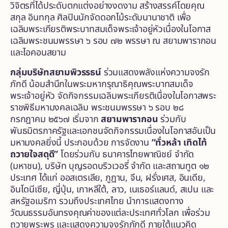
วิจิตรที่ได้ประดับตกแต่งอย่างงดงาม สร้างสรรค์โดยคุณ
สกุล อินทกุล ศิลปินนักจัดดอกไม้ระดับนานาชาติ เพื่อ
เฉลิมพระเกียรติพระบาทสมเด็จพระเจ้าอยู่หัวเนื่องในโอกาส
เฉลิมพระชนมพรรษา ๖ รอบ ๗๒ พรรษา ณ สยามพารากอน
และไอคอนสยาม
กลุ่มบริษัทสยามพิวรรธน์
ร่วมแสดงพลังแห่งความจงรัก
ภักดี น้อมสำนึกในพระมหากรุณาธิคุณพระบาทสมเด็จ
พระเจ้าอยู่หัว จัดกิจกรรมเฉลิมพระเกียรติเนื่องในโอกาสพระ
ราชพิธีมหามงคลเฉลิม พระชนมพรรษา ๖ รอบ ๒๘
กรกฎาคม ๒๕๖๗ เริ่มจาก
สยามพารากอน
ร่วมกับ
พันธมิตรภาครัฐและเอกชนจัดกิจกรรมเนื่องในโอกาสอันเป็น
มหามงคลยิ่งนี้
ประกอบด้วย
การจัดงาน
“ทั่วหล้า เทิดไท้
ถวายใจสดุดี”
โดยร่วมกับ ธนาคารไทยพาณิชย์ จำกัด
(มหาชน), บริษัท บุญรอดบริวเวอรี่ จำกัด และสถานทูต ๑๒
ประเทศ ได้แก่ ออสเตรเลีย, ภูฏาน, จีน, ฝรั่งเศส, อินเดีย,
อินโดนีเซีย, ญี่ปุ่น, เกาหลีใต้, ลาว, เนเธอร์แลนด์, สเปน และ
สหรัฐอเมริกา รวมถึงประเทศไทย นำการแสดงทาง
วัฒนธรรมอันทรงคุณค่าของแต่ละประเทศทั่วโลก เพื่อร่วม
ถวายพระพร และแสดงความจงรักภักดี ภายใต้แนวคิด