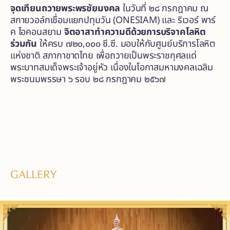
จุดเทียนถวายพระพรชัยมงคล
ในวันที่ ๒๘ กรกฎาคม ณ
สกายวอล์กเชื่อมแยกปทุมวัน (ONESIAM) และ ริเวอร์ พาร์
ค ไอคอนสยาม
จิตอาสาทำความดีด้วยการบริจาคโลหิต
ร่วมกัน
ให้ครบ ๗๒๐,๐๐๐ ซี.ซี. มอบให้กับศูนย์บริการโลหิต
แห่งชาติ สภากาชาดไทย เพื่อถวายเป็นพระราชกุศลแด่
พระบาทสมเด็จพระเจ้าอยู่หัว เนื่องในโอกาสมหามงคลเฉลิม
พระชนมพรรษา ๖ รอบ ๒๘ กรกฎาคม ๒๕๖๗
GALLERY