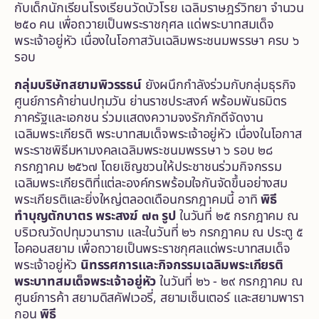
กับเด็กนักเรียนโรงเรียนวัดบัวโรย เฉลิมราษฎร์วิทยา จำนวน
๒๕๐ คน เพื่อถวายเป็นพระราชกุศล แด่พระบาทสมเด็จ
พระเจ้าอยู่หัว เนื่องในโอกาสวันเฉลิมพระชนมพรรษา ครบ ๖
รอบ
กลุ่มบริษัทสยามพิวรรธน์
ยังผนึกกำลังร่วมกับกลุ่มธุรกิจ
ศูนย์การค้าย่านปทุมวัน ย่านราชประสงค์ พร้อมพันธมิตร
ภาครัฐและเอกชน ร่วมแสดงความจงรักภักดีจัดงาน
เฉลิมพระเกียรติ พระบาทสมเด็จพระเจ้าอยู่หัว เนื่องในโอกาส
พระราชพิธีมหามงคลเฉลิมพระชนมพรรษา ๖ รอบ ๒๘
กรกฎาคม ๒๕๖๗ โดยเชิญชวนให้ประชาชนร่วมกิจกรรม
เฉลิมพระเกียรติที่แต่ละองค์กรพร้อมใจกันจัดขึ้นอย่างสม
พระเกียรติและยิ่งใหญ่ตลอดเดือนกรกฎาคมนี้ อาทิ
พิธี
ทำบุญตักบาตร พระสงฆ์ ๗๓ รูป
ในวันที่ ๒๕ กรกฎาคม ณ
บริเวณวัดปทุมวนาราม และในวันที่ ๒๖ กรกฎาคม ณ ประตู ๕
ไอคอนสยาม เพื่อถวายเป็นพระราชกุศลแด่พระบาทสมเด็จ
พระเจ้าอยู่หัว
นิทรรศการและกิจกรรมเฉลิมพระเกียรติ
พระบาทสมเด็จพระเจ้าอยู่หัว
ในวันที่ ๒๖ - ๒๙ กรกฎาคม ณ
ศูนย์การค้า สยามดิสคัฟเวอรี่, สยามเซ็นเตอร์ และสยามพารา
กอน
พิธี