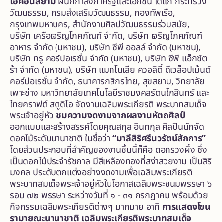
ไอคอนสยาม
ผนึกกำลังภาครัฐและเอกชน ได้แก่ กระทรวง
วัฒนธรรม, กรมส่งเสริมวัฒนธรรม, กองทัพเรือ,
กรุงเทพมหานคร, สำนักงานศิลปวัฒนธรรมร่วมสมัย,
บริษัท เครือเจริญโภคภัณฑ์ จำกัด, บริษัท เจริญโภคภัณฑ์
อาหาร จำกัด (มหาชน), บริษัท ซีพี ออลล์ จำกัด (มหาชน),
บริษัท ทรู คอร์ปอเรชั่น จำกัด (มหาชน), บริษัท ซีพี แอ็กซ์ต
ร้า จำกัด (มหาชน), บริษัท แมกโนเลีย ควอลิตี้ ดีเวล็อปเม้นต์
คอร์ปอเรชั่น จำกัด, ธนาคารกสิกรไทย, สุขสยาม, วิทยาลัย
เพาะช่าง มหาวิทยาลัยเทคโนโลยีราชมงคลรัตนโกสินทร์ และ
ไทยคราฟต์ สตูดิโอ จัดงานเฉลิมพระเกียรติ พระบาทสมเด็จ
พระเจ้าอยู่หัว
ชมความงดงามจากผลงานหัตถศิลป์
ออกแบบและสร้างสรรค์โดยคุณสกุล อินทกุล ศิลปินนักจัด
ดอกไม้ระดับนานาชาติ ในชื่อว่า
“มาลีสิริศรีนวรัตน์สักการ”
โดยส่วนประกอบที่สำคัญของงานชิ้นนี้ก็คือ ดอกรวงผึ้ง ซึ่ง
เป็นดอกไม้ประจำรัชกาล มีสีเหลืองทองที่สง่าสวยงาม เป็นสิริ
มงคล ประดับตกแต่งอย่างงดงามเพื่อเฉลิมพระเกียรติ
พระบาทสมเด็จพระเจ้าอยู่หัวในโอกาสเฉลิมพระชนมพรรษา ๖
รอบ ๗๒ พรรษา ระหว่างวันที่ ๑ - ๓๑ กรกฎาคม พร้อมด้วย
กิจกรรมเฉลิมพระเกียรติต่างๆ มากมาย อาทิ
การแสดงโขน
รามายณะนานาชาติ เฉลิมพระเกียรติพระบาทสมเด็จ