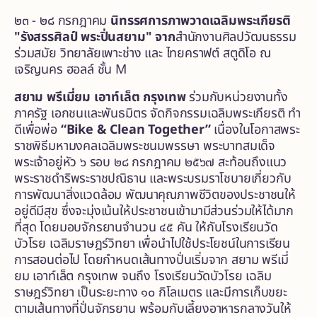
๒๓ - ๒๘ กรกฎาคม
นิทรรศการภาพวาดเฉลิมพระเกียรติ
"รังสรรศิลป์ พระปิ่นสยาม" จาก
สำนักงานศิลปวัฒนธรรม
ร่วมสมัย วิทยาลัยเพาะช่าง และ ไทยคราฟต์ สตูดิโอ ณ
เจริญนคร ฮอลล์ ชั้น M
สยาม พรีเมี่ยม เอาท์เล็ต กรุงเทพ
ร่วมกับหน่วยงานทั้ง
ภาครัฐ เอกชนและพันธมิตร จัดกิจกรรมเฉลิมพระเกียรติ ทำ
ดีเพื่อพ่อ
“Bike & Clean Together”
เนื่องในโอกาสพระ
ราชพิธีมหามงคลเฉลิมพระชนมพรรษา พระบาทสมเด็จ
พระเจ้าอยู่หัว ๖ รอบ ๒๘ กรกฎาคม ๒๕๖๗ สะท้อนถึงแนว
พระราชดำริพระราชปณิธาน และพระบรมราโชบายเกี่ยวกับ
การพัฒนาสิ่งแวดล้อม พัฒนาคุณภาพชีวิตของประชาชนให้
อยู่ดีมีสุข ซึ่งจะมุ่งเน้นให้ประชาชนเข้ามามีส่วนร่วมให้ได้มาก
ที่สุด โดยมอบจักรยานจำนวน ๔๕ คัน ให้กับโรงเรียนวัด
บัวโรย เฉลิมราษฎร์วิทยา เพื่อนำไปใช้ประโยชน์ในการเรียน
การสอนต่อไป โดยกำหนดเส้นทางปั่นเริ่มจาก สยาม พรีเมี่
ยม เอาท์เล็ต กรุงเทพ จนถึง โรงเรียนวัดบัวโรย เฉลิม
ราษฎร์วิทยา เป็นระยะทาง ๑๐ กิโลเมตร และมีการเก็บขยะ
ตามเส้นทางที่ปั่นจักรยาน พร้อมกับเลี้ยงอาหารกลางวันให้