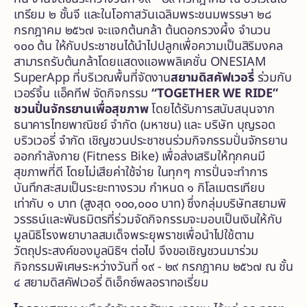
เทรียม ๒ ชั้นจี และในโอกาสวันเฉลิมพระชนมพรรษา ๒๘
กรกฎาคม ๒๕๖๗ จะแจกต้นกล้า ต้นดอกรวงผึ้ง จำนวน
๑๐๐ ต้น ให้กับประชาชนได้นำไปปลูกเพื่อความเป็นสิริมงคล
สามารถรับต้นกล้าโดยแสดงแอพพลิเคชั่น ONESIAM
SuperApp ที่บริเวณพื้นที่จัดงาน
สยามดิสคัฟเวอรี่
ร่วมกับ
เวอร์จิ้น แอ็คทีฟ จัดกิจกรรม
“
TOGETHER WE RIDE”
ชวนปั่นจักรยานเพื่อสุขภาพ
โดยได้รับการสนับสนุนจาก
ธนาคารไทยพาณิชย์ จำกัด (มหาชน) และ บริษัท บุญรอด
บริวเวอรี่ จำกัด เชิญชวนประชาชนร่วมกิจกรรมปั่นจักรยาน
ออกกำลังกาย (Fitness Bike) เพื่อส่งเสริมให้ทุกคนมี
สุขภาพที่ดี โดยไม่เสียค่าใช้จ่าย ในทุกๆ การปั่นจะทำการ
บันทึกสะสมเป็นระยะทางรวม กำหนด ๑ กิโลเมตรเทียบ
เท่ากับ ๑ บาท (สูงสุด ๑๐๐,๐๐๐ บาท) ซึ่งกลุ่มบริษัทสยามพิ
วรรธน์และพันธมิตรที่ร่วมจัดกิจกรรมจะมอบเป็นเงินให้กับ
มูลนิธิโรงพยาบาลสมเด็จพระยุพราชเพื่อนำไปใช้ตาม
วัตถุประสงค์ของมูลนิธิฯ ต่อไป จึงขอเชิญชวนมาร่วม
กิจกรรมพิเศษระหว่างวันที่ ๑๙ - ๒๙ กรกฎาคม ๒๕๖๗ ณ ชั้น
๔ สยามดิสคัฟเวอรี่ ดิเอ็กซ์พลอราทอเรี่ยม