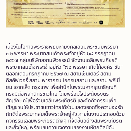
เนื่องในโอกาสพระราชพิธีมหามงคลเฉลิมพระชนมพรรษา
๗๒ พรรษา พระบาทสมเด็จพระเจ้าอยู่หัว ๒๘ กรกฎาคม
๒๕๖๗ กลุ่มบริษัทสยามพิวรรธน์ จัดงานเฉลิมพระเกียรติ
พระบาทสมเด็จพระเจ้าอยู่หัว “๗๒ พรรษา เทิดไท้องค์ราชัน“
ตลอดเดือนกรกฎาคม ๒๕๖๗ ณ สยามเซ็นเตอร์ สยาม
ดิสคัฟเวอรี่ สยาม พารากอน ไอคอนสยาม และสยาม พรีเมี่
ยม เอาท์เล็ต กรุงเทพ เพื่อสำนึกในพระมหากรุณาธิคุณที่
ทรงมีต่อพสกนิกรชาวไทย โดยพร้อมใจประดับธงตรา
สัญลักษณ์เพื่อร่วมเฉลิมพระเกียรติ และจัดกิจกรรมเพื่อ
เชิญชวนให้ประชาชนชาวไทยได้ร่วมแสดงออกซึ่งความจงรัก
ภักดีต่อพระบาทสมเด็จพระเจ้าอยู่หัว ภายในงานประกอบด้วย
กิจกรรมเฉลิมพระเกียรติต่างๆ ที่จัดขึ้นอย่างสมพระเกียรติ
และยิ่งใหญ่ พร้อมชมความงดงามของงานหัตถศิลป์อัน