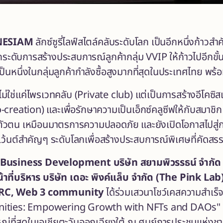
ONESIAM
ลักซ์ซูรี่ไลฟ์สไตล์คลับระดับโลก เป็นอีกหนึ่งก้าว
ี่ยกระดับการสร้างประสบการณ์ลูกค้ากลุ่ม VVIP ให้ก้าวไปอีก
นหนึ่งในกลุ่มลูกค้ากำลังซื้อสูงมากที่สุดในประเทศไทย พร้
ใช่แค่ไพรเวทคลับ (Private club) แต่เป็นการสร้างอีโคซิส
-creation) และเพื่อรักษาความเป็นเอ็กซ์คลูซีฟให้กับสมาชิ
ยันตัวตน เหมือนมาตรการความปลอดภัย และยังเปิดโอกาสไปสู่ก
ว้นต์สำคัญๆ ระดับโลกเพื่อสร้างประสบการณ์พิเศษที่คัดสรร
Business Development
บริษัท
สยามพิวรรธน์
จำกั
้าที่บริหาร บริษัท เดอะ พิงค์แล็บ จำกัด (
The Pink Lab)
ARC, Web 3 community
ได้ร่วมเสวนาโชว์เคสความสำเ
ities: Empowering Growth with NFTs and DAOs" 
หญ่ที่สุดในเอเชียตะวันออกเฉียงใต้ ณ ศูนย์การประชุมแห่งชาติสิริ