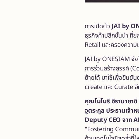
การเปิดตัว
JAI by 
ธุรกิจค้าปลีกชั้นนำ ท
Retail และครองความเป็
JAI by ONESIAM จึงไม่
การร่วมสร้างสรรค์ (Co
ย้ายได้ มาใช้เพื่อยืน
create และ Curate อีเ
คุณโมโมริ
ฮิราบายาชิ
จูตระกูล ประธานเจ้าหน
Deputy CEO จาก 
"Fostering Commun
ด้านเทคโนโลยีสุดล้ำที่ใ