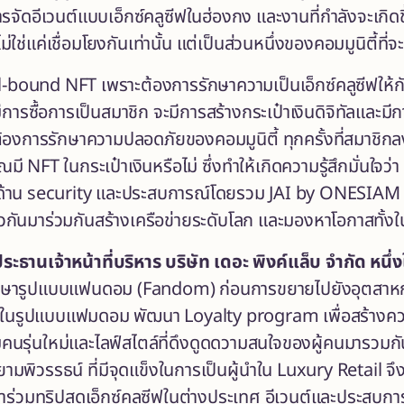
รจัดอีเวนต์แบบเอ็กซ์คลูซีฟในฮ่องกง และงานที่กำลังจะเกิดข
ไม่ใช่แค่เชื่อมโยงกันเท่านั้น แต่เป็นส่วนหนึ่งของคอมมูนิตี้
l-bound
NFT เพราะต้องการรักษาความเป็นเอ็กซ์คลูซีฟให้กั
่มีการซื้อการเป็นสมาชิก จะมีการสร้างกระเป๋าเงินดิจิทัลและ
ราต้องการรักษาความปลอดภัยของคอมมูนิตี้ ทุกครั้งที่สมาช
ณมี NFT ในกระเป๋าเงินหรือไม่ ซึ่งทำให้เกิดความรู้สึกมั่นใจว
นด้าน security และประสบการณ์โดยรวม JAI by ONESIAM จึงเ
กันมาร่วมกันสร้างเครือข่ายระดับโลก และมองหาโอกาสทั้งในเ
ะธานเจ้าหน้าที่บริหาร บริษัท เดอะ พิงค์แล็บ จำกัด หนึ่
ด้ศึกษารูปแบบแฟนดอม (Fandom) ก่อนการขยายไปยังอุตสา
ับในรูปแบบแฟมดอม พัฒนา Loyalty program เพื่อสร้างควา
รุ่นใหม่และไลฟ์สไตล์ที่ดึงดูดดวามสนใจของผู้คนมารวมกัน นับ
พิวรรธน์ ที่มีจุดแข็งในการเป็นผู้นำใน Luxury Retail จึงทำ
เข้าร่วมทริปสุดเอ็กซ์คลูซีฟในต่างประเทศ อีเวนต์และประสบกา