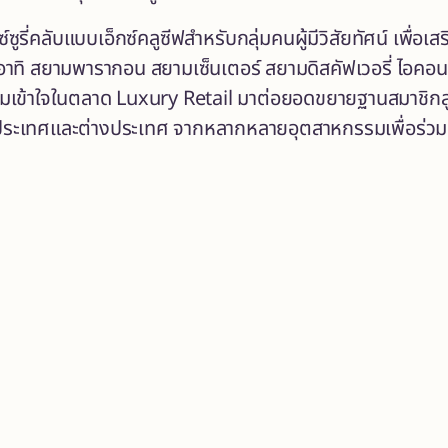
รี่คลับแบบเอ็กซ์คลูซีฟสำหรับกลุ่มคนผู้มีวิสัยทัศน์ เพื่อเ
ลก อาทิ สยามพารากอน สยามเซ็นเตอร์ สยามดิสคัฟเวอรี่ ไอค
เข้าใจในตลาด Luxury Retail มาต่อยอดขยายฐานสมาชิกสู่ลู
ในประเทศและต่างประเทศ จากหลากหลายอุตสาหกรรมเพื่อร่วม