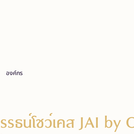
องค์กร
รธน์โชว์เคส JAI by O