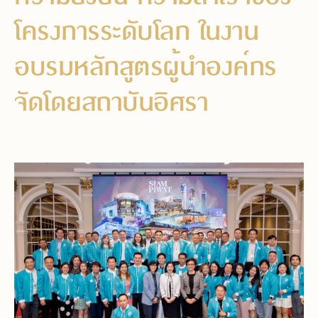
โครงการระดับโลก ในงาน
อบรมหลักสูตรผู้นำองค์กร
จัดโดยสถาบันอิศรา