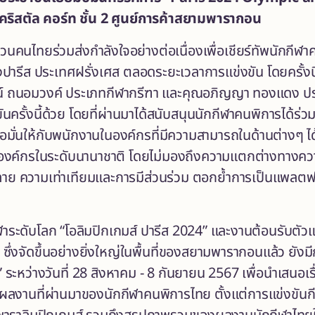
คริสตัล คอร์ท ชั้น 2 ศูนย์การค้าสยามพารากอน
คนไทยร่วมส่งกำลังใจอย่างต่อเนื่องเพื่อเชียร์ทัพนักกีฬาค
ุงปารีส ประเทศฝรั่งเศส ตลอดระยะเวลาการแข่งขัน โดยครั้ง
ภรณ์ ถนอมวงค์ ประเภทกีฬากรีฑา และคุณอภิญญา ทองแดง ปร
ครั้งนี้ด้วย โดยที่ผ่านมาได้สนับสนุนนักกีฬาคนพิการได้ร
มเชื่อมั่นให้กับพนักงานในองค์กรที่มีความสามารถในด้านต่างๆ
กับองค์กรในระดับนานาชาติ โดยไม่มองถึงความแตกต่างทางคว
ย ความเท่าเทียมและการมีส่วนร่วม ตอกย้ำการเป็นแพลตฟ
ะดับโลก “โอลิมปิกเกมส์ ปารีส 2024” และงานต้อนรับตัวแทน
 ซึ่งจัดขึ้นอย่างยิ่งใหญ่ในพื้นที่ของสยามพารากอนแล้ว ย
หว่างวันที่ 28 สิงหาคม - 8 กันยายน 2567 เพื่อนำเสนอ
ผลงานที่ผ่านมาของนักกีฬาคนพิการไทย ตั้งแต่การแข่งขันก