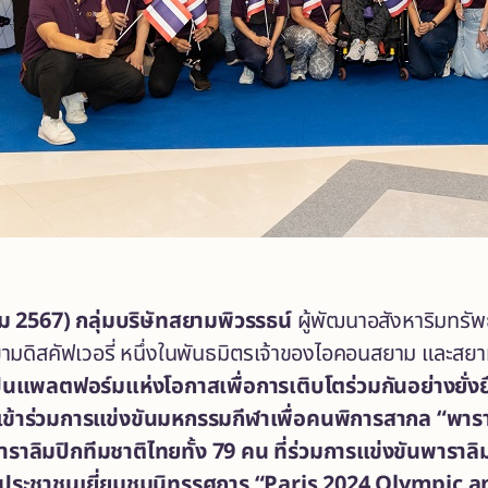
ม 2567) กลุ่มบริษัทสยามพิวรรธน์
ผู้พัฒนาอสังหาริมทรัพย
ามดิสคัฟเวอรี่ หนึ่งในพันธมิตรเจ้าของไอคอนสยาม และสยาม
็นแพลตฟอร์มแห่งโอกาสเพื่อการเติบโตร่วมกันอย่างยั่งยื
เข้าร่วมการแข่งขันมหกรรมกีฬาเพื่อคนพิการสากล “พาร
าราลิมปิกทีมชาติไทยทั้ง 79 คน ที่ร่วมการแข่งขันพาราลิม
นประชาชนเยี่ยมชมนิทรรศการ “Paris 2024 Olympic an