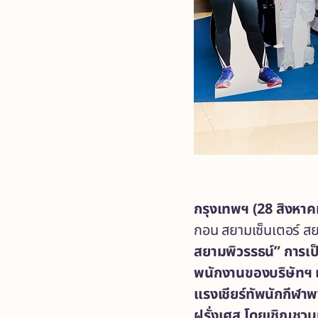
กรุงเทพฯ (
28 สิงหาค
กอน สยามเซ็นเตอร์ สย
สยามพิวรรธน์” การเป
พนักงานของบริษัทฯ 
แรงเชียร์ทัพนักกีฬาพ
ฝรั่งเศส โดยเชิญชว