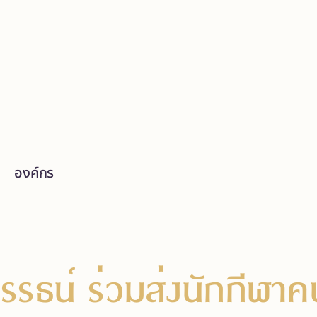
องค์กร
รรธน์ ร่วมส่งนักกีฬา