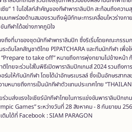
าราลิมปิกเกมส์ รวมถึงสรุปภาพรวมของผลงานนักกีฬาไทยในกา
ีย” 1 ในไฮไลท์สำคัญของกีฬาพาราลิมปิก สะท้อนถึงความสุดยอ
ีความบกพร่องด้านสมองรวมถึงผู้มีทักษะการเคลื่อนไหวร่างกายผิด
ันกีฬาได้อย่างภาคภูมิใจ
ดงถึงที่มาของชุดนักกีฬาพาราลิมปิก ซึ่งริเริ่มโดยคณะกรร
่นระดับโลกสัญชาติไทย PIPATCHARA และทีมนักกีฬา เพื่อให
“Prepare to take off” หมายถึงการพุ่งทยานไปข้างหน้า ก้าวข
ชาติไทยจะร่วมใส่ในพิธีเปิดพาราลิมปิกเกมส์ 2024 รวมถึงก
วอร์มให้กับนักกีฬา โดยได้นำอักษรเบรลล์ ซึ่งเป็นอักษรสากล
มีความหมายถึงการเป็นนักกีฬาตัวแทนประเทศไทย “THAILAN
่วมส่งแรงใจเชียร์นักกีฬาไทยในการแข่งขันพาราลิมปิกเก
ic Games” ระหว่างวันที่ 28 สิงหาคม - 8 กันยายน 2567
่มเติมได้ที่ Facebook : SIAM PARAGON