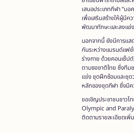
อาเซียนพาราเกมส์และพ
เสนอประเภทกีฬา “บอคเซ
เพื่อเสริมสร้างให้ผู้ม
พัฒนาทักษะและลงแข่งข
นอกจากนี้ ยังมีการแส
กันระหว่างแบรนด์แฟชั
ร่างกาย ด้วยคอนเซ็ปต์ 
ตามธงชาติไทย ซึ่งทีม
แข่ง ชุดฝึกซ้อมและชุด
หลักของชุดกีฬา ซึ่ง
ขอเชิญประชาชนชาวไทยร
Olympic and Paralymp
ติดตามรายละเอียดเพิ