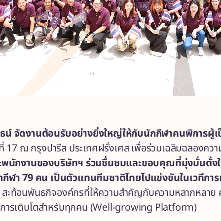
ธน์ จัดงานต้อนรับอย่างยิ่งใหญ่ให้กับนักกีฬาคนพิการผู
้งที่ 17 ณ กรุงปารีส ประเทศฝรั่งเศส เพื่อร่วมเฉลิมฉลอง
ะพนักงานของบริษัทฯ ร่วมชื่นชมและขอบคุณที่มุ่งมั่นต
ักกีฬา 79 คน เป็นตัวแทนทีมชาติไทยไปแข่งขันในเวทีการ
สะท้อนพันธกิจองค์กรที่ให้ความสำคัญกับความหลากหลาย ค
การเติบโตสำหรับทุกคน (Well-growing Platform)