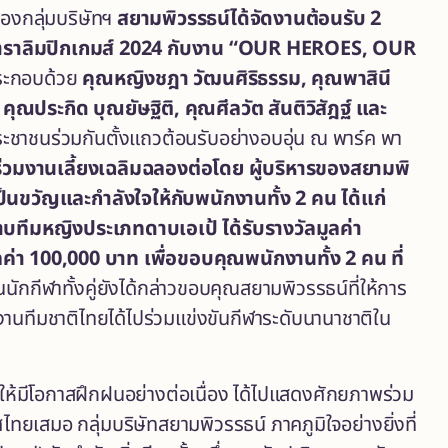
ของกลุ่มบริษัทฯ
สยามพิวรรธน์ได้จัดงานต้อนรับ
2
ันพาราลิมปิกเกมส์ 2024 กับงาน “OUR HEROES, OUR
ระกอบด้วย
คุณหญิงชฎา วัฒนศิริธรรม, คุณพาสินี
คุณประกิด บุณยัษฐิติ, คุณศีลวัต สันติวิสัฎฐ์ และ
ะชาชนร่วมกันตั้งแถวต้อนรับอย่างอบอุ่น ณ พาร์ค พา
ร่วมงานเลี้ยงเฉลิมฉลองต่อโดย ผู้บริหารของสยามพิ
ป็นขวัญและกำลังใจให้กับพนักงานทั้ง
2 คน ได้แก่
ทีมหญิงประเภทดาบเอเป้ ได้รับรางวัลมูลค่า
ค่า 100,000 บาท เพื่อขอบคุณพนักงานทั้ง 2 คน ที่
ักกีฬาทั้งคู่ยังได้กล่าวขอบคุณสยามพิวรรธน์ที่ให้การ
กงานทีมชาติไทยได้ไปร่วมแข่งขันกีฬาระดับนานาชาติใน
 ให้มีโอกาสฝึกฝนอย่างต่อเนื่อง ได้ไปแสดงศักยภาพร่วม
ทยเสมอ กลุ่มบริษัทสยามพิวรรธน์ ภาคภูมิใจอย่างยิ่งที่