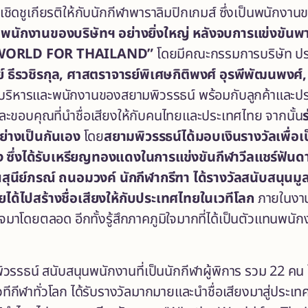
เชิดชูเกียรติให้กับนักกีฬาพาราลิมปิกเกมส์ ซึ่งเป็นพนักงาน
็นพนักงานของบริษัทฯ อย่างยิ่งใหญ่ หลังจบการแข่งข
 WORLD FOR THAILAND”
โดยมีคณะกรรมการบริษัท ป
ทย์ ธีรวชิรกุล, ศาสตราจารย์พิเศษกิติพงศ์ อุรพีพัฒนพงศ์, 
้บริหารและพนักงานของสยามพิวรรธน์ พร้อมกับลูกค้าและปร
และขอบคุณที่นำชื่อเสียงให้กับคนไทยและประเทศไทย จากนั้น
ย่างเป็นกันเอง
โดย
สยามพิวรรธน์ได้มอบเงินรางวัลเพื่อเ
่งได้รับเหรียญทองแดงในการแข่งขันกีฬาวีลแชร์ฟันดาบ
นีย์ภรณ์ ถนอมวงค์ นักกีฬากรีฑา ได้รางวัลสนับสนุนมูล
ได้ไปสร้างชื่อเสียงให้กับประเทศไทยในเวทีโลก
ภายในงานน
จมาโดยตลอด อีกทั้งรู้สึกภาคภูมิใจมากที่ได้เป็นตัวแทนพนั
วรรธน์ สนับสนุนพนักงานที่เป็นนักกีฬาผู้พิการ รวม 22 คน
กีฬาทั่วโลก ได้รับรางวัลมากมายและนำชื่อเสียงมาสู่ประเทศไ