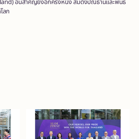
nd) อันสำคัญยิ่งอีกครั้งหนึ่ง สมดังปณิธานและพันธ
ีโลก