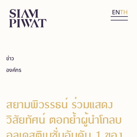
EN
TH
ข่าว
องค์กร
สยามพิวรรธน์ ร่วมแสดง
วิสัยทัศน์ ตอกย้ำผู้นำโกลบ
อลเดสติเนชั่นอันดับ 1 ของ