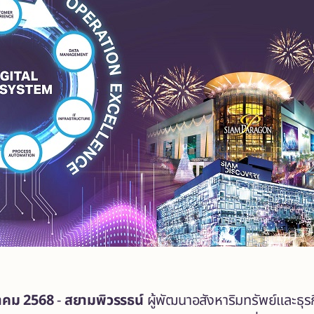
าคม 2568
-
สยามพิวรรธน์
ผู้พัฒนาอสังหาริมทรัพย์และธุรก