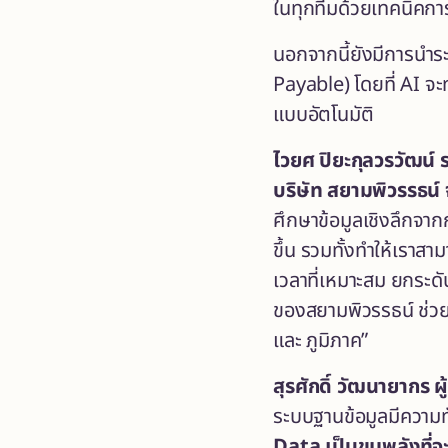
ในทุกทีมด้วยเทคนิคการใ
นอกจากนี้ยังมีการนำระ
Payable) โดยที่ AI จะท
แบบอัตโนมัติ
ไวยศ ปิยะกุลวรวัฒน์
บริษัท สยามพิวรรธน์ 
ศึกษาข้อมูลเชิงลึกจา
ขึ้น รวมทั้งทำให้เราส
เวลาที่เหมาะสม ยกระดั
ของสยามพิวรรธน์ ช่ว
และ ภูมิภาค”
สุรศักดิ์ วัฒนายากร
ผ
ระบบฐานข้อมูลมีความทั
Data เป็นขุมพลังที่จ