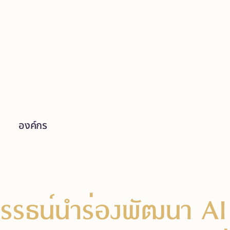
องค์กร
รรธน์นำร่องพัฒนา AI 