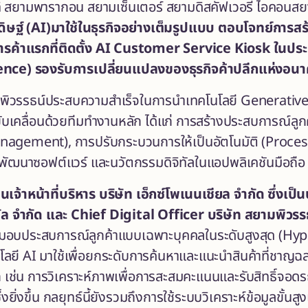
าทิ สยามพารากอน สยามเซ็นเตอร์ สยามดิสคัฟเวอรี่ ไอคอนสย
ษฐ์ (
AI)
มาใช้ในธุรกิจอย่างเต็มรูปแบบ ตอบโจทย์การสร
รค้าแรกที่ติดตั้ง
AI Customer Service Kiosk
ในปร
nce) รองรับการเปลี่ยนแปลงของธุรกิจค้าปลีกแห่งอน
ยามพิวรรธน์ประสบความสำเร็จในการนำเทคโนโลยี Generative
 ขับเคลื่อนด้วยทีมทำงานหลัก ได้แก่ การสร้างประสบการณ์ล
Management), การปรับกระบวนการให้เป็นอัตโนมัติ (Proce
พัฒนาซอฟต์แวร์ และนวัตกรรมดิจิทัลในแอปพลิเคชันมือถือ
นเจ้าหน้าที่บริหาร บริษัท เอ็กซ์โพเนนเชียล จำกัด ซึ่งเ
ทัล จำกัด
และ
Chief Digital Officer บริษัท สยามพิวรรธ
มอบประสบการณ์ลูกค้าแบบเฉพาะบุคคลในระดับสูงสุด
(Hyp
โลยี
AI มาใช้เพื่อยกระดับการค้นหาและแนะนำสินค้าที่ชาญฉลาด
ช่น การวิเคราะห์ภาพเพื่อการสะสมคะแนนและรับสิทธิ์จอดรถอ
ึ้งยิ่งขึ้น กลยุทธ์นี้ยังรวมถึงการใช้ระบบวิเคราะห์ข้อมูลขั้