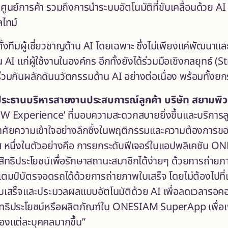
นย์การค้า รวมถึงการนำระบบอัตโนมัติที่ขับเคลื่อนด้วย AI ม
ไทม์
ั้งทีมผู้เชี่ยวชาญด้าน
AI โดยเฉพาะ ซึ่งไม่เพียงแค่พัฒนาและ
AI แก่ผู้ใช้งานในองค์กร อีกทั้ง
ยังได้ร่วมมือเชิงกลยุทธ์
(S
่อร่วมกันผลักดันนวัตกรรมด้าน
AI อย่างต่อเนื่อง พร้อมทั้งย
ระธานบริหารสายงานประสบการณ์ลูกค้า
บริษัท สยามพิว
 Experience’ ที่มอบความสะดวกสบายยิ่งขึ้นและบริการล
าศัยความเข้าใจอย่างลึกซึ้งในพฤติกรรมและความต้องการของล
ส หนึ่งในตัวอย่างคือ การยกระดับฟีเจอร์ในแอปพลิเคชัน ON
สิทธิประโยชน์เพื่อรักษาสถานะสมาชิกได้ง่ายๆ ด้วยการถ่าย
มป์บัตรจอดรถได้ด้วยการถ่ายภาพใบเสร็จ โดยไม่ต้องไปที่เคา
สร็จและประมวลผลแบบอัตโนมัติด้วย AI เพื่อลดเวลารอคอยแ
ธิประโยชน์หรือผลิตภัณฑ์ใน ONESIAM SuperApp เพื่อเพิ่
งแต่ละบุคคลมากขึ้น”