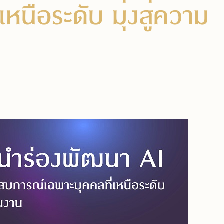
นือระดับ มุ่งสู่ความ