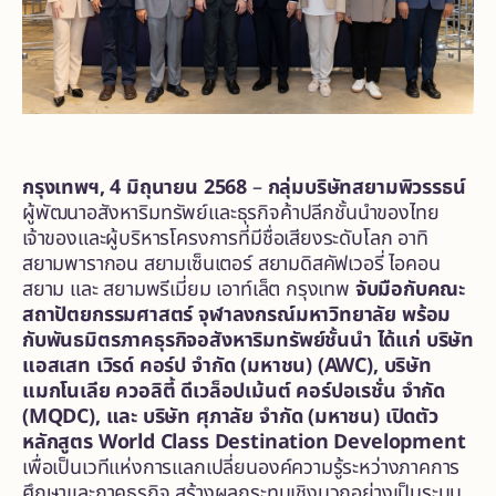
กรุงเทพฯ
, 4 มิถุนายน 2568
–
กลุ่มบริษัทสยามพิวรรธน์
ผู้พัฒนาอสังหาริมทรัพย์และธุรกิจค้าปลีกชั้นนำของไทย
เจ้าของและผู้บริหารโครงการที่มีชื่อเสียงระดับโลก อาทิ
สยามพารากอน สยามเซ็นเตอร์ สยามดิสคัฟเวอรี่ ไอคอน
สยาม และ สยามพรีเมี่ยม เอาท์เล็ต กรุงเทพ
จับมือกับ
คณะ
สถาปัตยกรรมศาสตร์ จุฬาลงกรณ์มหาวิทยาลัย พร้อม
กับพันธมิตรภาคธุรกิจอสังหาริมทรัพย์ชั้นนำ ได้แก่ บริษัท
แอสเสท เวิรด์ คอร์ป จำกัด
(มหาชน) (AWC),
บริษัท
แมกโนเลีย ควอลิตี้ ดีเวล็อปเม้นต์ คอร์ปอเรชั่น จำกัด
(
MQDC)
,
และ บริษัท ศุภาลัย จำกัด
(มหาชน)
เปิดตัว
หลักสูตร
World Class Destination Development
เพื่อเป็นเวทีแห่งการแลกเปลี่ยนองค์ความรู้ระหว่างภาคการ
ศึกษาและภาคธุรกิจ สร้างผลกระทบเชิงบวกอย่างเป็นระบบ