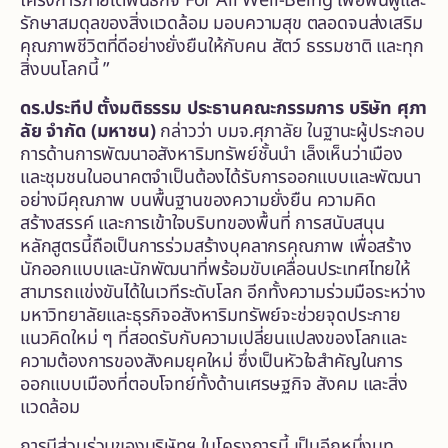
โครงการภายใต้พันธกิจ For All Well-Being เพื่อพื้นฟูและ
รักษาสมดุลของสิ่งแวดล้อม มอบความสุข ตลอดจนส่งเสริม
คุณภาพชีวิตที่ดีอย่างยั่งยืนให้กับคน สัตว์ ธรรมชาติ และทุก
สิ่งบนโลกนี้ ”
ดร.ประทีป ตั้งมติธรรม
ประธานคณะกรรมการ บริษัท ศุภา
ลัย จำกัด
(มหาชน)
กล่าวว่า บมจ.ศุภาลัย ในฐานะผู้ประกอบ
การด้านการพัฒนาอสังหาริมทรัพย์ชั้นนำ เล็งเห็นว่าเมือง
และชุมชนในอนาคตจำเป็นต้องได้รับการออกแบบและพัฒนา
อย่างมีคุณภาพ บนพื้นฐานของความยั่งยืน ความคิด
สร้างสรรค์ และการเข้าใจบริบทของพื้นที่ การสนับสนุน
หลักสูตรนี้ถือเป็นการร่วมสร้างบุคลากรคุณภาพ เพื่อสร้าง
นักออกแบบและนักพัฒนาที่พร้อมขับเคลื่อนประเทศไทยให้
สามารถแข่งขันได้ในเวทีระดับโลก อีกทั้งความร่วมมือระหว่าง
มหาวิทยาลัยและธุรกิจอสังหาริมทรัพย์จะช่วยจุดประกาย
แนวคิดใหม่ ๆ ที่สอดรับกับความเปลี่ยนแปลงของโลกและ
ความต้องการของสังคมยุคใหม่ ซึ่งเป็นหัวใจสำคัญในการ
ออกแบบเมืองที่ตอบโจทย์ทั้งด้านเศรษฐกิจ สังคม และสิ่ง
แวดล้อม
การมีส่วนร่วมของบริษัทฯ ในโครงการนี้ เป็นอีกหนึ่งบท