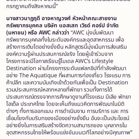
กรกฎาคมถึงสิงหาคมนี้”
นางสาวนาฎฤดี อาจหาญวงศ์ หัวหน้าคณะสายงาน
ทรัพยากรบุคคล บริษัท แอสเสท เวิรด์ คอร์ป จํากัด
(มหาชน) หรือ
AWC กล่าวว่า
“AWC มุ่งมั่นพัฒนา
ทรัพยากรบุคคลทั้งในระดับองค์กรและอุตสาหกรรม เพื่อ
สร้างการเติบโตอย่างยั่งยืน หลักสูตรนี้มุ่งเน้นการส่งเสริม
องค์ความรู้ผ่านประสบการณ์จริง โดยผู้เข้าร่วมจาก
โครงการจะมีโอกาสเรียนรู้โมเดล AWC’s Lifestyle
Destination ผ่านโครงการระดับแฟลกชิปที่กำลังพัฒนา
อย่าง The Aquatique ที่ผสานการท่องเที่ยว โรงแรม การ
ค้าปลีก และความบันเทิงเข้าด้วยกันเพื่อเป็น Destination
รวมประสบการณ์หลากหลายที่พัทยา รวมทั้งการได้
ประสบการณ์ตรงจากการศึกษาดูงานที่โรงแรม มีเลีย พัทยา
โฮเต็ล ประเทศไทย โดยจะเห็นถึงแนวคิดการพัฒนาในมิติ
ต่างๆ ทั้งการออกแบบ การดำเนินงาน การบริการ และ การ
เชื่อมโยงกับบริบทของเมืองอย่างยั่งยืน อันจะเป็นประโยชน์
อย่างยิ่งในการเสริมสร้างขีดความสามารถของ บุคลากรใน
อุตสาหกรรมไทยให้พร้อมแข่งขันบนเวทีโลกอย่างมีคุณภาพ”