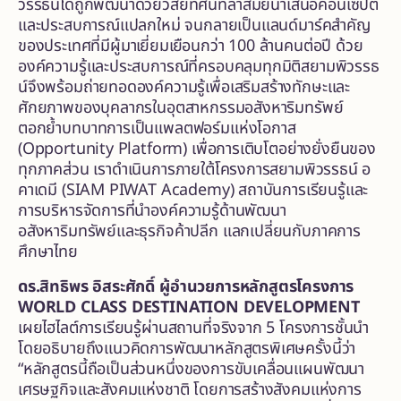
วรรธน์ได้ถูกพัฒนาด้วยวิสัยทัศน์ที่ล้ำสมัยนำเสนอคอนเซปต์
และประสบการณ์แปลกใหม่ จนกลายเป็นแลนด์มาร์คสำคัญ
ของประเทศที่มีผู้มาเยี่ยมเยือนกว่า 100 ล้านคนต่อปี ด้วย
องค์ความรู้และประสบการณ์ที่ครอบคลุมทุกมิติสยามพิวรรธ
น์จึงพร้อมถ่ายทอดองค์ความรู้เพื่อเสริมสร้างทักษะและ
ศักยภาพของบุคลากรในอุตสาหกรรมอสังหาริมทรัพย์
ตอกย้ำบทบาทการเป็นแพลตฟอร์มแห่งโอกาส
(Opportunity Platform) เพื่อการเติบโตอย่างยั่งยืนของ
ทุกภาคส่วน เราดำเนินการภายใต้โครงการสยามพิวรรธน์ อ
คาเดมี (SIAM PIWAT Academy) สถาบันการเรียนรู้และ
การบริหารจัดการที่นำองค์ความรู้ด้านพัฒนา
อสังหาริมทรัพย์และธุรกิจค้าปลีก แลกเปลี่ยนกับภาคการ
ศึกษาไทย
ดร.สิทธิพร อิสระศักดิ์ ผู้อำนวยการหลักสูตรโครงการ
WORLD CLASS DESTINATION DEVELOPMENT
เผยไฮไลต์การเรียนรู้ผ่านสถานที่จริงจาก 5 โครงการชั้นนำ
โดยอธิบายถึงแนวคิดการพัฒนาหลักสูตรพิเศษครั้งนี้ว่า
“หลักสูตรนี้ถือเป็นส่วนหนึ่งของการขับเคลื่อนแผนพัฒนา
เศรษฐกิจและสังคมแห่งชาติ โดยการสร้างสังคมแห่งการ