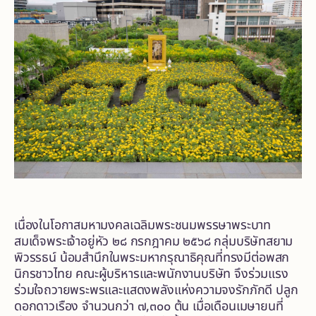
เนื่องในโอกาสมหามงคลเฉลิมพระชนมพรรษาพระบาท
สมเด็จพระเจ้าอยู่หัว ๒๘ กรกฎาคม ๒๕๖๘ กลุ่มบริษัทสยาม
พิวรรธน์ น้อมสำนึกในพระมหากรุณาธิคุณที่ทรงมีต่อพสก
นิกรชาวไทย คณะผู้บริหารและพนักงานบริษัท จึงร่วมแรง
ร่วมใจถวายพระพรและแสดงพลังแห่งความจงรักภักดี ปลูก
ดอกดาวเรือง จำนวนกว่า ๗,๓๐๐ ต้น เมื่อเดือนเมษายนที่