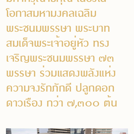
โอกาสมหามงคลเฉลิม
พระชนมพรรษา พระบาท
สมเด็จพระเจ้าอยู่หัว ทรง
เจริญพระชนมพรรษา ๗๓
พรรษา ร่วมแสดงพลังแห่ง
ความจงรักภักดี ปลูกดอก
ดาวเรือง กว่า ๗,๓๐๐ ต้น