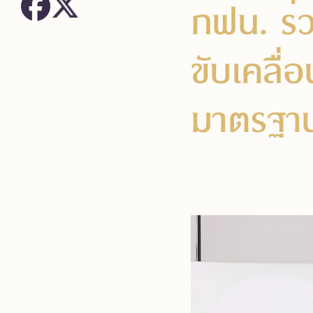
กฟน. ร่
ขับเคลื่
มาตรฐานใ