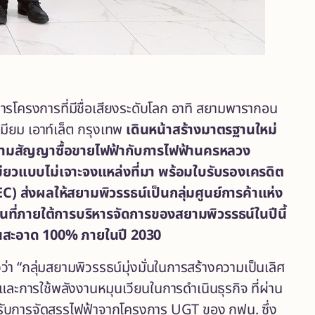
ิหารโครงการที่มีชื่อเสียงระดับโลก อาทิ สยามพารากอน
มียม เอาท์เล็ต กรุงเทพ
เดินหน้าสร้างมาตรฐานใหม่
ามสัญญาซื้อขายไฟฟ้ากับการไฟฟ้านครหลวง
เขียวแบบไม่เจาะจงแหล่งที่มา พร้อมใบรับรองเครดิต
) ส่งผลให้สยามพิวรรธน์เป็น
กลุ่มศูนย์การค้าแห่ง
นที่ภายใต้การบริหารจัดการของสยามพิวรรธน์ในปีนี้
ังงานสะอาด 100% ภายในปี 2030
วว่า “กลุ่มสยามพิวรรธน์มุ่งมั่นในการสร้างความเป็นเลิศ
ละการใช้พลังงานหมุนเวียนในการดำเนินธุรกิจ ที่ผ่าน
าได้รับการจัดสรรไฟฟ้าจากโครงการ UGT ของ กฟน. ซึ่ง