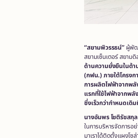
“สยามพิวรรธน์”
ผู้พั
สยามเซ็นเตอร์ สยามดิ
ด้านความยั่งยืน
ในด้
(กฟน.) ภายใต้โครงกา
การผลิตไฟฟ้าจากพลั
แรก
ที่ใช้ไฟฟ้าจากพล
ซึ่งเร็วกว่ากำหนดเดิ
นางอัมพร โชติรัชสกุล
ในการบริหารจัดการอย่า
มาเราได้ติดตั้งแผงโซล