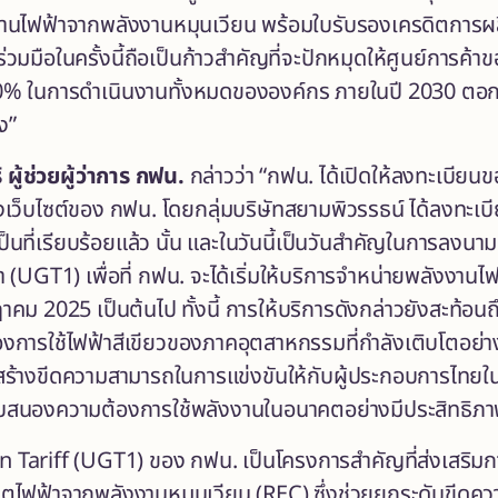
งานไฟฟ้าจากพลังงานหมุนเวียน พร้อมใบรับรองเครดิตการผลิต
มือในครั้งนี้ถือเป็นก้าวสำคัญที่จะปักหมุดให้ศูนย์การค้าข
% ในการดำเนินงานทั้งหมดขององค์กร ภายในปี 2030 ตอกย้ำ
ง”
 ผู้ช่วยผู้ว่าการ กฟน.
กล่าวว่า “กฟน. ได้เปิดให้ลงทะเบียนข
างเว็บไซต์ของ กฟน. โดยกลุ่มบริษัทสยามพิวรรธน์ ได้ลงท
นที่เรียบร้อยแล้ว นั้น และในวันนี้เป็นวันสำคัญในการลงนาม
 (UGT1) เพื่อที่ กฟน. จะได้เริ่มให้บริการจำหน่ายพลังงานไ
าคม 2025 เป็นต้นไป ทั้งนี้ การให้บริการดังกล่าวยังสะท้อน
ารใช้ไฟฟ้าสีเขียวของภาคอุตสาหกรรมที่กําลังเติบโตอย่างก
ร้างขีดความสามารถในการแข่งขันให้กับผู้ประกอบการไทยใ
สนองความต้องการใช้พลังงานในอนาคตอย่างมีประสิทธิภาพ
n Tariff (UGT1) ของ กฟน. เป็นโครงการสำคัญที่ส่งเสริมก
ิตไฟฟ้าจากพลังงานหมุนเวียน (REC) ซึ่งช่วยยกระดับขีด