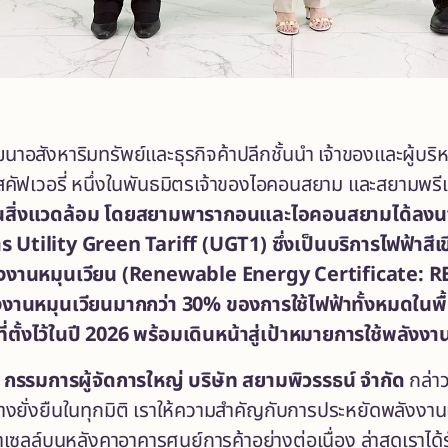
ฒนาอสังหาริมทรัพย์และธุรกิจค้าปลีกชั้นนำ เจ้าของและผู้บร
สคัฟเวอรี่ หนึ่งในพันธมิตรเจ้าของไอคอนสยาม และสยามพรีเ
านสิ่งแวดล้อม โดยสยามพารากอนและไอคอนสยามได้ลงน
ร Utility Green Tariff (UGT1) ซึ่งเป็นบริการไฟฟ้าสี
งงานหมุนเวียน (Renewable Energy Certificate: REC
ังงานหมุนเวียนมากกว่า
30% ของการใช้ไฟฟ้าทั้งหมดในพื้
มที่ตั้งไว้ในปี 2026 พร้อมเดินหน้าสู่เป้าหมายการใช้พล
 กรรมการผู้จัดการใหญ่ บริษัท สยามพิวรรธน์ จำกัด
กล่า
งยั่งยืนในทุกมิติ เราให้ความสำคัญกับการประหยัดพลังงานแ
่าเซลล์บนหลังคาอาคารศูนย์การค้าอย่างต่อเนื่อง ล่าสุดเร