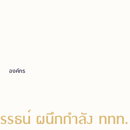
องค์กร
รรธน์ ผนึกกำลัง ททท.