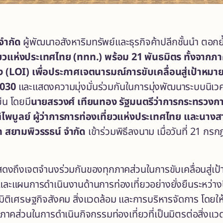
จำกัด
ผู้พัฒนาอสังหาริมทรัพย์และธุรกิจค้าปลีกชั้นนำ ตอก
่ยวแห่งประเทศไทย (ททท.) พร้อม
21 พันธมิตร ทั้งจากภ
(LOI) เพื่อประกาศเจตนารมณ์การขับเคลื่อนสู่เป้าหมาย
2030
และแสดงความมุ่งมั่นร่วมกันในการมุ่งพัฒนาระบบนิเวศด้
ืน โดยมี
นายสรวงศ์ เทียนทอง รัฐมนตรีว่าการกระทรวงกา
ิไพบูลย์ ผู้ว่าการการท่องเที่ยวแห่งประเทศไทย
และ
นางสา
ัท สยามพิวรรธน์ จำกัด
เข้าร่วมพิธีลงนาม เมื่อวันที่ 21 กร
้แสดงถึงเจตจำนงร่วมกันของทุกภาคส่วนในการขับเคลื่อนสู่
ะแผนการดำเนินงานด้านการท่องเที่ยวอย่างยั่งยืนระหว่า
นมิติเศรษฐกิจสังคม สิ่งแวดล้อม และการบริหารจัดการ โดยใ
ุกภาคส่วนในการดำเนินกิจกรรมท่องเที่ยวที่เป็นมิตรต่อสิ่ง