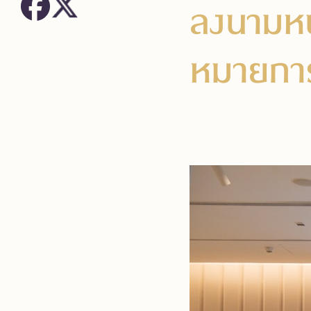
ลงนามหนั
หมายการท