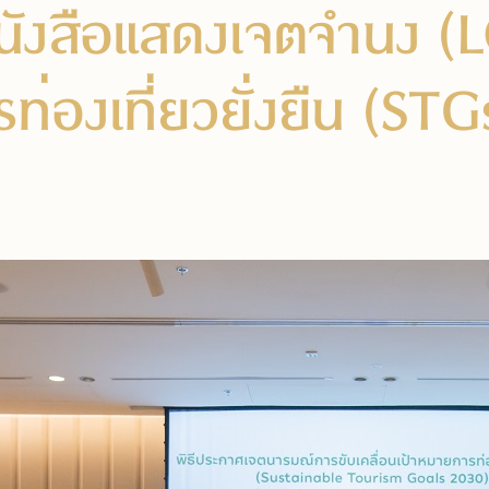
งสือแสดงเจตจำนง (LOI)
่องเที่ยวยั่งยืน (STG