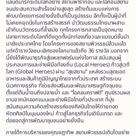
แลนด์มาร์กระดับโลกอย่าง สยามพารากอน และไอคอนสยาม
จนประสบความสำเร็จอย่างสูงสุด สร้างต้นแบบแห่งการ
พัฒนาโครงการอย่างยั่งยืนที่เป็นรูปธรรม อีกทั้งเป็นผู้นำที่
ไม่เคยหยุดนิ่งในการสร้างสรรค์ นำวัฒนธรรมไทยมาผสาน
เข้ากับนวัตกรรมที่ล้ำสมัย ทุกโครงการกลายเป็นจุดหมาย
ปลายทางระดับโลกที่ดึงดูดทั้งนักท่องเที่ยวและแบรนด์ชั้นนำ
มายังประเทศไทย โดยโครงการของสยามพิวรรธน์ล้วนแล้ว
แต่คว้ารางวัลชนะเลิศของโลกมาแล้วถึง 36 รางวัล นอกจาก
นี้ยังได้พัฒนาธุรกิจสู่แพลตฟอร์มแห่งโอกาส สนับสนุนผู้
ประกอบการและช่างฝีมือท้องถิ่น (Local Heroes) ก้าวสู่เวที
โลก (Global Heroes) ผ่าน “สุขสยาม” แหล่งรวมสุดยอด
อาหารและสินค้าภูมิปัญญาไทยจากทั่วประเทศ สร้างระบบ
นิเวศทางธุรกิจ ที่ช่วยส่งเสริมและพัฒนาเศรษฐกิจชุมชน
ตั้งแต่ต้นน้ำจนถึงปลายน้ำ และ “ไอคอนคราฟต์” ศูนย์รวมผล
งานจากนักออกแบบและช่างฝีมือไทยทั่วประเทศ ที่มุ่ง
สนับสนุนความคิดสร้างสรรค์ของศิลปินไทยให้ถ่ายทอด
หัตถศิลป์ในมุมมองใหม่ ก้าวสู่โลกธุรกิจโมเดิร์นเทรด และ
ต่อยอดสู่การพัฒนาชุมชนอย่างยั่งยืน
ภายใต้การบริหารของคุณชฎาทิพ สยามพิวรรธน์เติบโตอย่าง