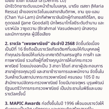
เอเชีย ได้แก่ เดนนิส โล (Dennis Lo)
นักชีววิทยาระดับแนวหน้าด้านโมเลกุล, มาเรีย เรสซา (Maria
Ressa) เจ้าของรางวัลโนเบลสาขาสันติภาพ, ชาน ยุย-แลม
(Chan Yui-Lam) นักกีฬาพาราลิมปิกผู้ทำลายสถิติโลก, เจน
กูดดอลล์ (Jane Goodall) นักไพรมาโทโลยีระดับตำนาน และ
บราห์มัล วาซูเดวาน (Brahmal Vasudevan) นักลงทุน
และนักการกุศล ผู้มีชื่อเสียง
2. รางวัล “เพชรพาณิชย์” ประจำปี
2568
จัดขึ้นต่อเนื่อง
เป็นปีที่ 16 ซึ่งถือเป็นรางวัลเกียรติยศที่มอบให้กับบุคคลผู้
ทำคุณประโยชน์ให้แก่ประเทศชาติด้านเศรษฐกิจ การค้า และ
การพาณิชย์ รวมถึงผู้ที่สร้างคุณูปการให้แก่กระทรวง
พาณิชย์ โดยแบ่งออกเป็น 3 สาขา ได้แก่ สาขาผู้ประกอบการ
สาขาผู้ทรงคุณวุฒิ และสาขาข้าราชการและพนักงาน จัดขึ้นใน
วันคล้ายวันสถาปนากระทรวงพาณิชย์ ครบรอบ 105 ปี ณ
สำนักงานปลัดกระทรวงพาณิชย์ โดยมีนายจตุพร บุรุษพัฒน์
รัฐมนตรีว่าการกระทรวงพาณิชย์ เป็นประธานในพิธีและมอบ
รางวัลครั้งนี้
3. MAPIC Awards
ก่อตั้งขึ้นในปี 1996 เพื่อมอบรางวัลให้