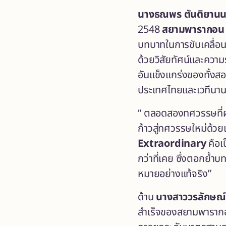
นางธณพร
ตันติยานน
2548
สยามพารากอน
บทบาทในการขับเคลื่อน
ด้วยวิสัยทัศน์และความ
อันแข็งแกร่งของทั้งส
ประเทศไทยและเวทีนานา
“ ตลอดสองทศวรรษที่ผ่า
ก้าวสู่ทศวรรษใหม่ด้ว
Extraordinary
คือเ
กว่าที่เคย ซึ่งตอกย้
หมายอย่างแท้จริง”
ด้าน
นางสาววรลักษณ์
สำเร็จของสยามพารากอน