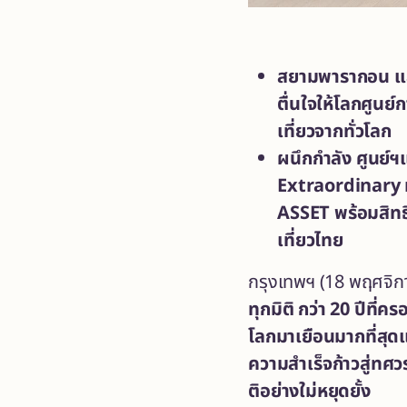
สยามพารากอน แลน
ตื่นใจให้โลกศูนย์ก
เที่ยวจากทั่วโลก
ผนึกกำลัง ศูนย์
Extraordinary ม
ASSET พร้อมสิทธ
เที่ยวไทย
กรุงเทพฯ
(18 พฤศจิก
ทุกมิติ
กว่า
20 ปีที่
โลกมาเยือนมากที่สุด
ความสำเร็จก้าวสู่ทศว
ติอย่างใม่หยุดยั้ง