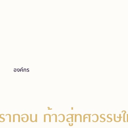
องค์กร
ากอน ก้าวสู่ทศวรรษใ