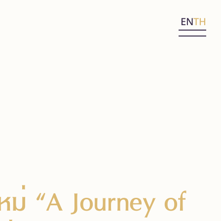
EN
TH
หม่ “A Journey of