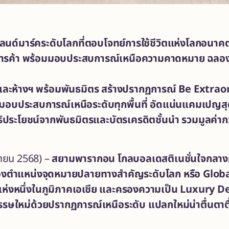
ด์มาร์คระดับโลกที่
ตอบโจทย์การใช้ชีวิตแห่งโลกอนาคตใ
ารค้า
พร้อมมอบประสบการณ์เหนือความคาดหมาย
ฉลอ
ฯและห้างฯ พร้อมพันธมิตร สร้างปรากฏการณ์
Be Extrao
อบประสบการณ์เหนือระดับทุกพื้นที่
อัดแน่นแคมเปญสุด
ิประโยชน์จากพันธมิตรและบัตรเครดิตชั้นนำ รวมมูลค่ากว
ายน 2568) –
สยามพารากอน โกลบอลเดสติเนชั่นใจกลา
ครองตำแหน่งจุดหมายปลายทางสำคัญระดับโลก
หรือ
Glob
แห่งหนึ่งในภูมิภาคเอเชีย และครองความเป็น
Luxury Dest
รรษใหม่ด้วยปรากฏการณ์เหนือระดับ แปลกใหม่น่าตื่นตาตื