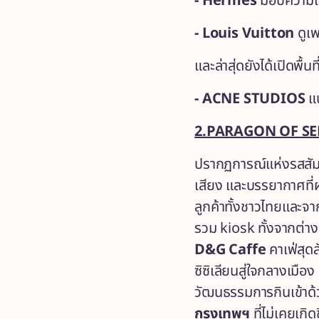
- Hermès
มอบความเหน
- Louis
V
u
itton
ดูเพ
และล่าสุ่ดยังได้เปิดพื
- ACNE STUDIOS
แ
2.PARAGON OF S
ปรากฏการณ์แห่งรสสัมผั
เสียง และบรรยากาศที่
ลูกค้าทั้งชาวไทยและจ
รวม kiosk ทั้งจากต่า
D&G Caffe
คาเฟ่สุดล
ซิซิเลียนสู่ใจกลางเมือง
วัฒนธรรมการกินเข้าด้
กรุงเทพฯ
ที่ไม่เคยเกิ