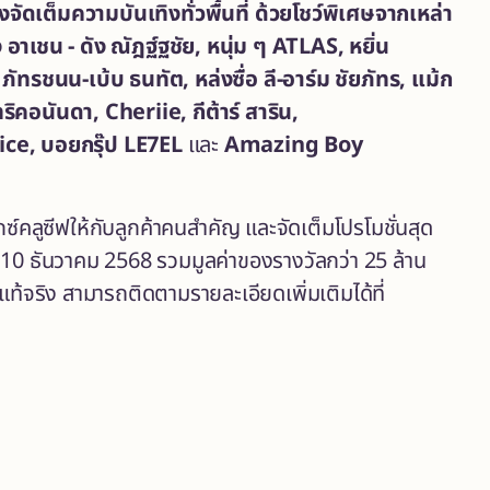
ดเต็มความบันเทิงทั่วพื้นที่ ด้วยโชว์พิเศษจากเหล่า
ง อาเชน
- ดัง ณัฎฐ์ฐชัย, หนุ่ม ๆ
ATLAS
,
หยิ่น
 ภัทรชนน-เบ้บ ธนทัต, หล่งซื่อ ลี-อาร์ม ชัยภัทร, แม้ก
คอนันดา, Cheriie, กีต้าร์ สาริน,
ce, บอยกรุ๊ป LE7EL
และ
Amazing Boy
์คลูซีฟให้กับลูกค้าคนสำคัญ และจัดเต็มโปรโมชั่นสุด
- 10 ธันวาคม 2568 รวมมูลค่าของรางวัลกว่า 25 ล้าน
แท้จริง สามารถติดตามรายละเอียดเพิ่มเติมได้ที่