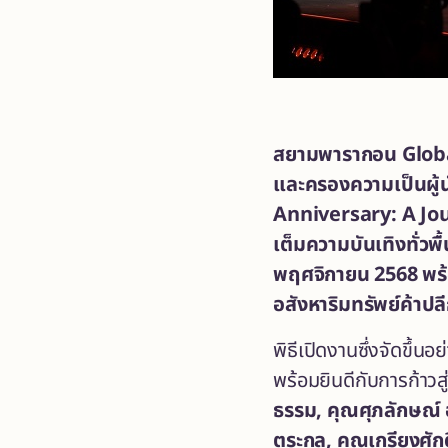
สยามพารากอน
Globa
และครองความเป็นผู้
Anniversary: A Jo
เต็มความบันเทิงทั่วพ
พฤศจิกายน 2568 พร้
อสังหาริมทรัพย์ค้าป
พิธีเปิดงานซึ่งจัดขึ้น
พร้อมยินดีกับการก้าว
ธรรม, คุณศุภลักษณ์ อ
ตระกูล, คุณเกรียงศักด