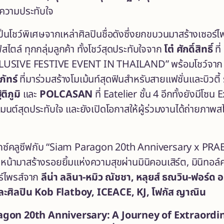
ะความประทับใจ
็นโชว์พิเศษจากเหล่าศิลปินชื่อดังซึ่งยกขบวนมาสร้างเซอร์
์สไตล์ ทุกกลุ่มลูกค้า ทั้งโชว์สุดประทับใจจาก
โต๋ ศักดิ์สิทธิ์
ที
USIVE FESTIVE EVENT IN THAILAND” พร้อมโชว์จา
ภัทร์
ที่มาร่วมสร้างโมเม้นท์สุดฟินสำหรับสายแฟชั่นและบิว
ิติภูมิ
และ
POLCASAN
ที่ Eatelier ชั้น 4
อีกทั้งยังมีโซน
เมนต์สุดประทับใจ และยังเปิดโอกาสให้ผู้ร่วมงานได้ถ่ายภ
อ็กซ์คลูซีฟกับ “Siam Paragon 20th Anniversary x PR
น้ามาสร้างรอยยิ้มแห่งความสุขผ่านมินิคอนเสิร์ต, มินิ
ร์ไพรส์จาก
ลีน่า ลลินา
-หมิว ณัชชา, หลุยส์ ธณวิน-ฟอร์ด อ
ี และศิลปิน Kob Flatboy, ICEACE, KJ, โฟกัส ญาณิน
agon 20th Anniversary: A Journey of Extraord