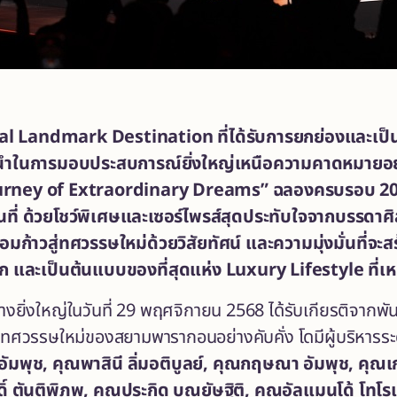
l Landmark Destination ที่ได้รับการยกย่องและเป็นที
นำในการมอบประสบการณ์ยิ่งใหญ่เหนือความคาดหมายอย่
urney of Extraordinary Dreams
”
ฉลองครบรอบ
20
ื้นที่ ด้วยโชว์พิเศษและเซอร์ไพรส์สุดประทับใจจากบรรดาศ
อมก้าว
สู่ทศวรรษใหม่ด้วยวิสัยทัศน์ และความมุ่งมั่นที่
ลีก และเป็นต้นแบบของที่สุดแห่ง
Luxury Lifestyle ที่เหน
อย่างยิ่งใหญ่ในวันที่ 29 พฤศจิกายน 2568 ได้รับเกียรติจากพั
สู่ทศวรรษใหม่ของสยามพารากอนอย่างคับคั่ง โดมีผู้บริหาร
ัมพุช, คุณพาสินี ลิ่มอติบูลย์, คุณกฤษณา อัมพุช, คุณเกต
ิ์ ตันติพิภพ, คุณประกิด บุณยัษฐิติ, คุณอัลแมนโด้ โทโรเ