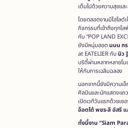
เต็มไปด้วยความสุขแล
โดยตลอดงานมีไฮไลต์เป
กิจกรรมที่เข้าถึงทุกไลฟ
กับ
“POP LAND EXCL
ยังมีหนุ่มฮอต
นนน กร
at EATELIER กับ
นิว ฐ
บริตี้ผ่านหลากหลายโม
ให้กับการเฉลิมฉลอง
นอกจากนี้ยังมีความเ
ศิลปินและนักแสดงแถวห
เปิดเวทีวันแรกด้วยเซอ
อ็อตโต้ พชร-ลี อัสร
ทั้งนี้งาน
“Siam Par