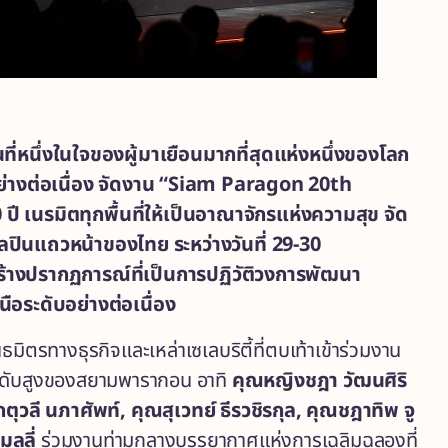
่หนึ่งในใจของผู้มาเยือนมากที่สุดแห่งหนึ่งของโลก
างต่อเนื่อง
จัดงาน
“Siam Paragon 20th
 ปี
เนรมิตทุกพื้นที่ให้เป็นอาณาจักรแห่งความสุข จัด
ิลปินแถวหน้าของไทย ระหว่างวันที่
29-30
จะสร้างปรากฏการณ์ที่เป็นการปฏิวัติวงการพัฒนา
ือระดับอย่างต่อเนื่อง
นธมิตรทางธุรกิจและเหล่าเซเลบริตี้ที่ตบเท้าเข้าร่วมงาน
ระดับสูงของสยามพารากอน อาทิ
คุณหญิงชฎา วัฒนศิริ
ุวลี นภาศัพท์, คุณสุเวทย์ ธีรวชิรกุล, คุณชฎาทิพ จู
มลลี่
ร่วมงานท่ามกลางบรรยากาศแห่งการเฉลิมฉลองที่