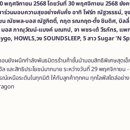
0 พฤศจิกายน 2568 โดยวันที่ 30 พฤศจิกายน 2568 ยังคงจั
มาร่วมมอบความสุขอย่างคับคั่ง อาทิ
โฟร์ท ณัฐวรรธน์,
จุ
 เชน ณัชพล-บอส ณัฐกิตติ์
, กฤต รณกฤต-ตั๋ง ชินดิศ, บิลลี่
มอส ภาณุวัฒน์-แบงค์ มณฑป, จา พชร-เต้ วีรภัทร, แพทริ
ygo, HOWLS,วง SOUNDSLEEP, 5 สาว Sugar 'N Spi
อนยังผนึกกำลังพันธมิตรร้านค้าชั้นนำมอบสิทธิพิเศษสุดเอ็กซ
งวัล และสิทธิประโยชน์มากมาย ระหว่างวันที่ 29 พฤศจิกายน 
์เหนือระดับในทุกมิติ ให้กับลูกค้าทุกคน ทุกไลฟ์สไตล์อย่าง
ragon