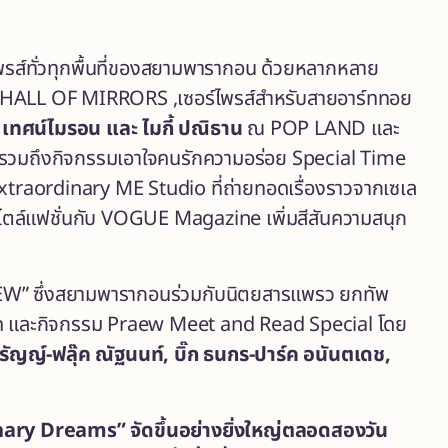
ไพรส์ทั่วทุกพื้นที่ของสยามพารากอน ด้วยหลากหลาย
่ HALL OF MIRRORS ,เซอร์ไพรส์สำหรับสายอาร์ททอย
ก
เทศน์
ไมรอน และ ไมกี้ ปณิธาน
ณ POP LAND และ
ตี้ รวมถึงกิจกรรมเอาใจคนรักความอร่อย Special Time
 Extraordinary ME Studio ที่ถ่ายทอดเรื่องราวจากเซเล
าพสไตล์แฟชั่นกับ VOGUE Magazine
เพิ่มสีสันความสนุก
AEW” ซึ่งสยามพารากอนร่วมกับนิตยสารแพรว ยกทัพ
ทอล์ค และกิจกรรม Praew Meet and Read Special โดย
รัญญ์-ฟลุ๊ค ณัฐนนท์, บิ๊ก ธนกร-ปาร์ค อนันตเดช,
inary Dreams
” จัดขึ้นอย่างยิ่งใหญ่ตลอดสองวัน