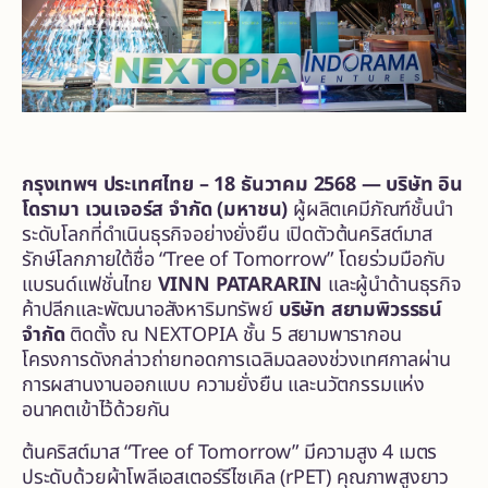
กรุงเทพฯ ประเทศไทย –
18 ธันวาคม 2568 — บริษัท อิน
โดรามา เวนเจอร์ส จำกัด (มหาชน)
ผู้ผลิตเคมีภัณฑ์ชั้นนำ
ระดับโลกที่ดำเนินธุรกิจอย่างยั่งยืน เปิดตัวต้นคริสต์มาส
รักษ์โลกภายใต้ชื่อ “Tree of Tomorrow” โดยร่วมมือกับ
แบรนด์แฟชั่นไทย
VINN PATARARIN
และผู้นำด้านธุรกิจ
ค้าปลีกและพัฒนาอสังหาริมทรัพย์
บริษัท สยามพิวรรธน์
จำกัด
ติดตั้ง ณ NEXTOPIA ชั้น 5 สยามพารากอน
โครงการดังกล่าวถ่ายทอดการเฉลิมฉลองช่วงเทศกาลผ่าน
การผสานงานออกแบบ ความยั่งยืน และนวัตกรรมแห่ง
อนาคตเข้าไว้ด้วยกัน
ต้นคริสต์มาส “Tree of Tomorrow” มีความสูง 4 เมตร
ประดับด้วยผ้าโพลีเอสเตอร์รีไซเคิล (rPET) คุณภาพสูงยาว