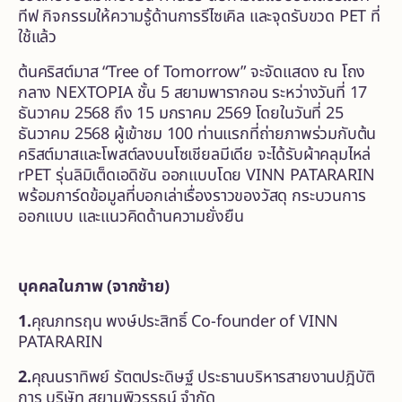
ทีฟ กิจกรรมให้ความรู้ด้านการรีไซเคิล และจุดรับขวด PET ที่
ใช้แล้ว
ต้นคริสต์มาส “Tree of Tomorrow” จะจัดแสดง ณ โถง
กลาง NEXTOPIA ชั้น 5 สยามพารากอน ระหว่างวันที่ 17
ธันวาคม 2568 ถึง 15 มกราคม 2569 โดยในวันที่ 25
ธันวาคม 2568 ผู้เข้าชม 100 ท่านแรกที่ถ่ายภาพร่วมกับต้น
คริสต์มาสและโพสต์ลงบนโซเชียลมีเดีย จะได้รับผ้าคลุมไหล่
rPET รุ่นลิมิเต็ดเอดิชัน ออกแบบโดย VINN PATARARIN
พร้อมการ์ดข้อมูลที่บอกเล่าเรื่องราวของวัสดุ กระบวนการ
ออกแบบ และแนวคิดด้านความยั่งยืน
บุคคลในภาพ
(จากซ้าย)
1.
คุณภทรฤน พงษ์ประสิทธิ์ Co-founder of VINN
PATARARIN
2.
คุณนราทิพย์ รัตตประดิษฐ์ ประธานบริหารสายงานปฎิบัติ
การ บริษัท สยามพิวรรธน์ จำกัด