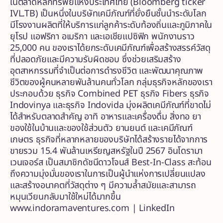
ในตลาดหลักทรัพย์แห่งประเทศไทย (Bloomberg ticker
IVL.TB) เป็นหนึ่งในบริษัทเคมีภัณฑ์ที่ยั่งยืนชั้นนำระดับโลก
มีโรงงานผลิตที่ให้บริการแก่ลูกค้าระดับท้องถิ่นและภูมิภาคใน
ยุโรป แอฟริกา อเมริกา และเอเชียแปซิฟิก พนักงานราว
25,000 คน ของเราได้ยกระดับเคมีภัณฑ์เพื่อสร้างสรรค์วัสดุ
ที่ปลอดภัยและมีความรับผิดชอบ ซึ่งช่วยเสริมสร้าง
อุตสาหกรรมที่จำเป็นต่อการดำรงชีวิต และพัฒนาคุณภาพ
ชีวิตของผู้คนหลายพันล้านคนทั่วโลก กลุ่มธุรกิจหลักของเรา
ประกอบด้วย ธุรกิจ Combined PET ธุรกิจ Fibers ธุรกิจ
Indovinya และธุรกิจ Indovida มุ่งผลิตเคมีภัณฑ์ที่ขาดไม่
ได้สำหรับตลาดสำคัญ อาทิ อาหารและเครื่องดื่ม สิ่งทอ ยา
ของใช้ในบ้านและของใช้ส่วนตัว ยานยนต์ และเคมีภัณฑ์
เกษตร ธุรกิจที่หลากหลายของบริษัทได้สร้างรายได้จากการ
ขายรวม 15.4 พันล้านเหรียญสหรัฐในปี 2567 อินโดรามา
เวนเจอร์ส เป็นสมาชิกดัชนีดาวโจนส์ Best-In-Class สะท้อน
ถึงความมุ่งมั่นของเราในการเป็นผู้นำแห่งการเปลี่ยนแปลง
และสร้างอนาคตที่วัสดุต่าง ๆ มีความล้ำสมัยและสามารถ
หมุนเวียนกลับมาใช้ใหม่ได้มากขึ้น
www.indoramaventures.com
|
LinkedIn