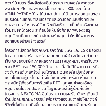
กว่า 90 เมตร ซึ่งผลิตโดยอินโดรามา เวนเจอร์ส จากขวด
พลาสติก PET หลังการบริโภคมากกว่า 880 ขวด โดย
VINN PATARARIN ได้นำเอกลักษณ์ด้านการออกแบบของ
แบรนด์ผ่านเทคนิคเลเซอร์คัตและงานออกแบบสิ่งทอเชิง
ทดลอง มาสร้างสรรค์วัสดุรีไซเคิลให้กลายเป็นต้นคริสต์มาส
ร่วมสมัยที่โดดเด่น สะท้อนให้เห็นถึงศักยภาพของวัสดุ
หมุนเวียนที่สามารถนำกลับมาสร้างคุณค่าใหม่ได้ผ่านการ
ออกแบบอย่างสร้างสรรค์
โครงการนี้สอดคล้องกับพันธกิจด้าน ESG และ CSR ของอิน
โดรามา เวนเจอร์ส และต่อยอดบทบาทผู้นำระดับโลกด้านการ
รีไซเคิลของบริษัท ภายหลังการบรรลุหมุดหมายการรีไซเคิล
ขวด PET ครบ 150,000 ล้านขวด เมื่อต้นปีที่ผ่านมา การติด
ตั้งต้นคริสต์มาสครั้งนี้ อินโดรามา เวนเจอร์ส มุ่งหวังที่จะ
เชื่อมโยงกับผู้บริโภคอย่างใกล้ชิดยิ่งขึ้น พร้อมสร้างความ
ตระหนักรู้เกี่ยวกับการรีไซเคิล PET และคุณค่าของวัสดุ
หมุนเวียนในชีวิตประจำวัน ในฐานะหนึ่งในผู้ร่วมก่อตั้ง
โครงการ NEXTOPIA อินโดรามา เวนเจอร์ส ยังคงเดินหน้า
ร่วมมือกับสยามพิวรรธน์ เพื่อสร้างแรงบันดาลใจให้เกิดวิถี
ชีวิตที่ยั่งยืนมากยิ่งขึ้น ผ่านประสบการณ์แบบอินเตอร์แอค