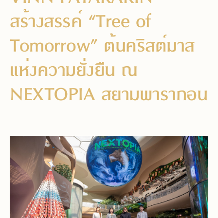
สร้างสรรค์ “Tree of
Tomorrow” ต้นคริสต์มาส
แห่งความยั่งยืน ณ
NEXTOPIA สยามพารากอน