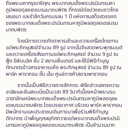
ถึงพระมหากรุณาธิคุณ พระบาทสมเด็จพระปรมินทรมหา
ภูมิพลอดุลยเดชบรมนาถบพิตร ที่ทรงมีต่อปวงชนชาวไทย
เสมอมา และรำลึกวันครบรอบ 1 ปี แห่งการเสด็จสวรรคต
ของพระบาทสมเด็จพระปรมินทรมหาภูมิพลอดุลยเดชบรม
นาถบพิตร
โดยมีการถวายภัตตาหารเช้าและถวายเครื่องไทยทาน
แด่พระภิกษุสงฆ์จำนวน 89 รูป จากนั้นจึงสวดพระพุทธมนต์
และถวายเครื่องสังฆทานแด่พระภิกษุสงฆ์ จำนวน 9 รูป ณ
ฟู้ด รีพับบลิค ชั้น 2 สยามเซ็นเตอร์ และได้มีพิธีทำบุญ
ตักบาตรข้าวสารอาหารแห้ง พระภิกษุสงฆ์ จำนวน 89 รูป ณ
พาร์ค พารากอน ชั้น เอ็ม ศูนย์การค้าสยามพารากอน
จากนั้นเป็นพิธีถวายราชสักการะ พิธีกล่าวแสดงความ
อาลัยและยืนสงบนิ่งเป็นเวลา 89 วินาที
เบื้องหน้าพระบรม
ฉายาลักษณ์พระบาทสมเด็จพระปรมินทรมหาภูมิพลอดุลย
เดชบรมนาถบพิตร โดยบรรยากาศ บริเวณ พาร์ค พารากอน
มีพนักงานและประชาชนเดินทางมาเพื่อร่วมพิธีทำบุญ
ตักบาตร บำเพ็ญกุศลอุทิศถวายแด่พระบาทสมเด็จพระปรมิ
นทรมหาภูมิพลอดุลยเดชบรมนาถบพิตร เป็นจำนวนมาก