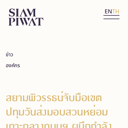
EN
TH
ข่าว
องค์กร
สยามพิวรรธน์จับมือเขต
ปทุมวันส่งมอบสวนหย่อม
เกาะกลางถนนฯ ผนึกกำลัง