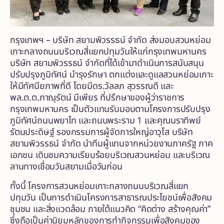
กรุงเทพฯ – บริษัท สยามพิวรรธน์ จำกัด ส่งมอบสวนหย่อม
เกาะกลางถนนบริเวณสี่แยกปทุมวันให้แก่กรุงเทพมหานคร
บริษัท สยามพิวรรธน์ จำกัดที่ได้เข้ามาดำเนินการสนับสนุน
ปรับปรุงภูมิทัศน์ บำรุงรักษา ตกแต่งและดูแลสวนหย่อมเกาะ
ให้มีทัศนียภาพที่ดี โดยมีดร.วัลลภ สุวรรณดี และ
พล.ต.ต.ภาณุรัตน์ มีเพียร ที่ปรึกษาของผู้ว่าราชการ
กรุงเทพมหานคร เป็นตัวแทนรับมอบตามโครงการปรับปรุง
ภูมิทัศน์ถนนพยาไท และถนนพระราม 1 และคุณนราทิพย์
รัตนประดิษฐ์ รองกรรมการผู้จัดการใหญ่อาวุโส บริษัท
สยามพิวรรธน์ จำกัด นำทีมผู้แทนจากหน่วยงานภาครัฐ ภาค
เอกชน เดินชมความเรียบร้อยบริเวณสวนหย่อม และบริเวณ
ลานทางเชื่อมวันสยามเมื่อวันก่อน
ทั้งนี้ โครงการสวนหย่อมเกาะกลางถนนบริเวณสี่แยก
ปทุมวัน เป็นการดำเนินโครงการสาธารณประโยชน์เพื่อสังคม
ชุมชน และสิ่งแวดล้อม ภายใต้แนวคิด “คิดต่าง สร้างคุณค่า”
ซึ่งถือเป็นค่านิยมหลักของการทำกิจกรรมเพื่อสังคมของ