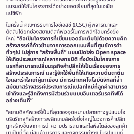
แบรนด์ให้กับโครงการได้อย่างยอดเยี่ยมที่สุดในเอเชีย
แปซิฟิก
ในครั้งนี้ คณะกรรมการไอซีเอสซี (ICSC) ผู้พิจารณาและ
ตัดสินได้ยกย่องสยามดิสคัฟเวอรี่ในการพลิกโฉมครั้งยิ่ง
ใหญ่
“ถือเป็นโครงการที่เยี่ยมยอดอันเต็มไปด้วยความคิด
สร้างสรรค์ที่ก้าวข้ามจากการออกแบบพื้นที่ศูนย์การค้า
ทั่วๆไป ไปสู่การ “สร้างพื้นที่” แบบเปิดโล่ง Open space
ให้เกิดประสบการณ์หลากหลายมิติ ทั้งยังเป็นโครงการ
แรกที่สามารถเปลี่ยนธุรกิจค้าปลีกให้เป็นเรื่องของการ
สร้างประสบการณ์ และรู้จักใช้พื้นที่ให้เกิดความตื่นตาตื่น
ใจและเร้าใจแก่ผู้มาเยือน มีการนำเทคโนโลยีดิจิทัลที่ล้ำ
สมัยมาสร้างสรรค์ประสบการณ์แปลกใหม่ที่ลูกค้าสามารถ
เข้าถึงและรู้สึกถึงการมีส่วนร่วมแบบอินเตอร์แรคทีฟได้
อย่างเต็มที่”
“สยามดิสคัฟเวอรี่เป็นที่สุดของจุดหมายปลายทางรูปแบบไฮ
บริดรีเทลที่สร้างการพลิกเกมส์ครั้งยิ่งใหญ่ในวงการค้าปลีก
ถูกสร้างขึ้นจากการนำความปรารถนาและไลฟ์สไตล์ของลูกค้า
มาเป็นที่ตั้ง มีสินค้า บริการ และกิจกรรมต่างๆ ในรูปแบบที่