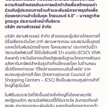
ความคิดสร้างสรรค์และการผนึกกำลังเพื่อสร้างคุณค่า
ร่วมกับผู้ประกอบการร้านค้าและพันธมิตรทางธุรกิจเพื่อ
ต่อยอดความสำเร็จในยุค ไทยแลนด์ 4.0” – นางชฎาทิพ
จูตระกูล ประธานเจ้าหน้าที่บริหาร
บริษัท สยามพิวรรธน์ จำกัด
บริษัท สยามพิวรรธน์ จำกัด เจ้าของและผู้บริหารโครงการที่
มีชื่อเสียงระดับโลก อาทิ สยามพารากอน และสยามเซ็นเตอร์
และหนึ่งในพันธมิตรเจ้าของ ‘ไอคอนสยาม’ ประกาศวันนี้ว่า
‘สยามดิสคัฟเวอรี่’ ได้รับไอซีเอสซี วีว่า อวอร์ด (ICSC’s VIVA
Award) รางวัลอันทรงเกียรติสูงสุดในฐานะโครงการพัฒนา
อสังหาริมทรัพย์สำหรับธุรกิจค้าปลีกของโลก ในด้านคอน
เซ็ปต์โครงการและ ‘ดีไซน์การออกแบบอันล้ำสมัย’ จาก
สมาคมศูนย์การค้าโลก (International Council of
Shopping Centers – ICSC) ซึ่งเป็นสมาคมศูนย์การค้าที่
ใหญ่ที่สุดในโลก
ในพิธีมอบรางวัลที่จัดขึ้นอย่างยิ่งใหญ่ที่เมืองลาสเวกัส
สหรัฐอเมริกา สยามดิสคัฟเวอรี่ได้รับรางวัล อันทรงเกียรติ
สูงสุด สามารถเอาชนะผู้แข่งขัน หลายร้อยโครงการจากทั่ว