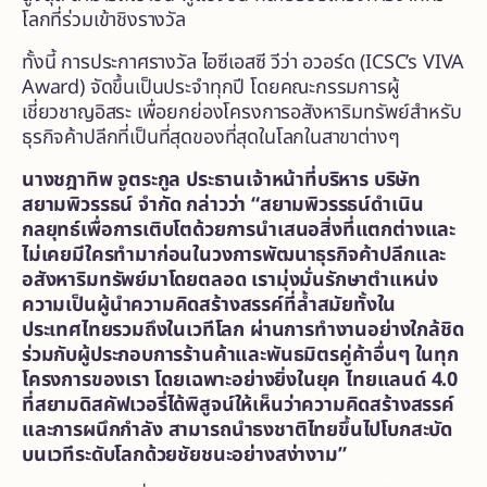
โลกที่ร่วมเข้าชิงรางวัล
ทั้งนี้ การประกาศรางวัล ไอซีเอสซี วีว่า อวอร์ด (ICSC’s VIVA
Award) จัดขึ้นเป็นประจำทุกปี โดยคณะกรรมการผู้
เชี่ยวชาญอิสระ เพื่อยกย่องโครงการอสังหาริมทรัพย์สำหรับ
ธุรกิจค้าปลีกที่เป็นที่สุดของที่สุดในโลกในสาขาต่างๆ
นางชฎาทิพ จูตระกูล ประธานเจ้าหน้าที่บริหาร บริษัท
สยามพิวรรธน์ จำกัด กล่าวว่า “สยามพิวรรธน์ดำเนิน
กลยุทธ์เพื่อการเติบโตด้วยการนำเสนอสิ่งที่แตกต่างและ
ไม่เคยมีใครทำมาก่อนในวงการพัฒนาธุรกิจค้าปลีกและ
อสังหาริมทรัพย์มาโดยตลอด เรามุ่งมั่นรักษาตำแหน่ง
ความเป็นผู้นำความคิดสร้างสรรค์ที่ล้ำสมัยทั้งใน
ประเทศไทยรวมถึงในเวทีโลก ผ่านการทำงานอย่างใกล้ชิด
ร่วมกับผู้ประกอบการร้านค้าและพันธมิตรคู่ค้าอื่นๆ ในทุก
โครงการของเรา โดยเฉพาะอย่างยิ่งในยุค ไทยแลนด์ 4.0
ที่สยามดิสคัฟเวอรี่ได้พิสูจน์ให้เห็นว่าความคิดสร้างสรรค์
และการผนึกกำลัง สามารถนำธงชาติไทยขึ้นไปโบกสะบัด
บนเวทีระดับโลกด้วยชัยชนะอย่างสง่างาม”