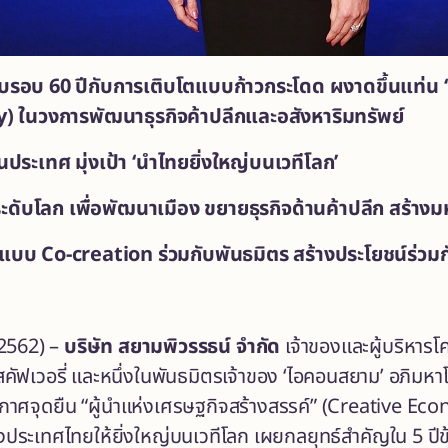
รอบ 60 ปีกับการเติบโตแบบก้าวกระโดด ผงาดขึ้นแท่น “ผ
 ในวงการพัฒนาธุรกิจค้าปลีกและอสังหาริมทรัพย์
นประเทศ มุ่งเป้า ‘นำไทยยิ่งใหญ่บนเวทีโลก’
ะดับโลก เพื่อพัฒนาเมือง ขยายธุรกิจด้านค้าปลีก สร้าง
ปแบบ Co-creation ร่วมกับพันธมิตร สร้างประโยชน์ร่วมกัน
2562) –
บริษัท สยามพิวรรธน์ จำกัด
เจ้าของและผู้บริหารโ
สคัฟเวอรี่ และหนึ่งในพันธมิตรเจ้าของ ‘ไอคอนสยาม’ อภิมห
ประกาศจุดยืน “ผู้นำแห่งเศรษฐกิจสร้างสรรค์” (Creative E
สียงประเทศไทยให้ยิ่งใหญ่บนเวทีโลก เผยกลยุทธ์สำคัญใน 5 ปีข