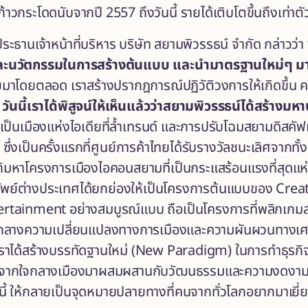
้าวกระโดดนับจากปี 2557 ถึงวันนี้ รายได้เติบโตขึ้นถึงเท่าตั
ระธานเจ้าหน้าที่บริหาร บริษัท สยามพิวรรธน์ จำกัด กล่าวว่า
ละนวัตกรรมในการสร้างต้นแบบ
และนำมาตรฐานใหม่ๆ มา
มาโดยตลอด เราสร้างปรากฎการณ์ปฏิวัติวงการให้เกิดขึ้น ครั
น
วันนี้เราได้พิสูจน์ให้เห็นแล้วว่าสยามพิวรรธน์ได้สร้างม
เป็นเมืองแห่งไอเดียที่ล้ำเทรนด์ และการปรับโฉมสยามดิสคัฟ
ซึ่งเป็นครั้งแรกที่ศูนย์การค้าไทยได้รับรางวัลชนะเลิศจาก
อภิมหาโครงการเมืองไอคอนสยามที่เป็นกระแสร้อนแรงที่สุดแ
พย์ต่างประเทศได้ยกย่องให้เป็นโครงการต้นแบบของ Creat
ntertainment อย่างสมบูรณ์แบบ ถือเป็นโครงการที่พลิกเกม
มกลางความเปลี่ยนแปลงทางการเมืองและความผันผวนทางเศรษ
าได้สร้างบรรทัดฐานใหม่ (New Paradigm) ในการทำธุรกิจ
จากใจกลางเมืองมาผสมผสานกับวัฒนธรรมและความงดงามของ
์นี้ ให้กลายเป็นจุดหมายปลายทางที่คนจากทั่วโลกอยากมาเยี