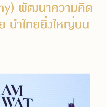
omy) พัฒนาความคิด
ัย นำไทยยิ่งใหญ่บน