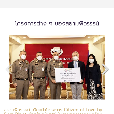
โครงการต่าง ๆ ของสยามพิวรรธน์
สยามพิวรรธน์ เดินหน้าโครงการ Citizen of Love by
ส